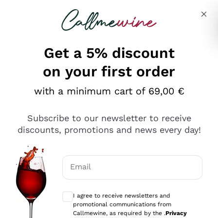
Skip to content
Describe what you are looking for
Get a 5% discount
on your first order
Ottimo
with a minimum cart of 69,00 €
4,5
/5
2.559
Subscribe to our newsletter to receive
recensioni
discounts, promotions and news every day!
Le nostre recensioni a 4 e 5 stelle.
Clicca qui per leggerle tutte >
Email
Precedente
Successivo
Optional consents to receive communicat
I agree to receive newsletters and
Oggi
promotional communications from
Il catalogo offre moltissime possibilità di scelta tra tanti
Callmewine, as required by the .
Privacy