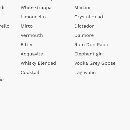
di
White Grappa
Martini
Limoncello
Crystal Head
ello
Mirto
Dictador
Vermouth
Dalmore
Bitter
Rum Don Papa
o
Acquavite
Elephant gin
Whisky Blended
Vodka Grey Goose
Cocktail
Lagavulin
io