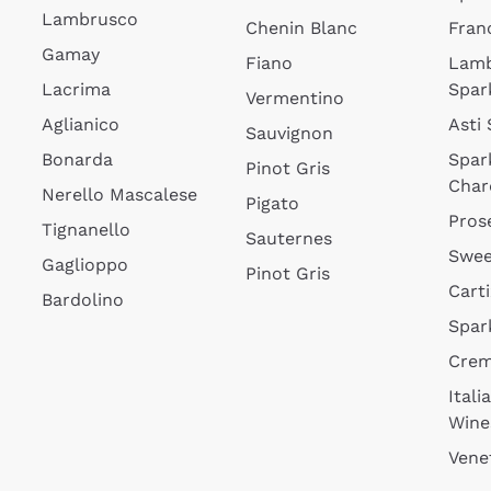
Lambrusco
Chenin Blanc
Fran
Gamay
Fiano
Lam
Lacrima
Spar
Vermentino
Aglianico
Asti
Sauvignon
Bonarda
Spar
Pinot Gris
Char
Nerello Mascalese
Pigato
Pros
Tignanello
Sauternes
Swee
Gaglioppo
Pinot Gris
Cart
Bardolino
Spar
Cre
Itali
Wine
Vene