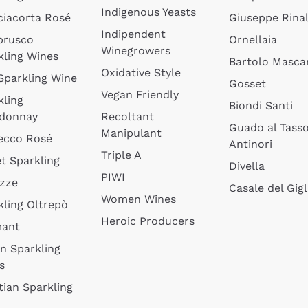
Indigenous Yeasts
ciacorta Rosé
Giuseppe Rinal
Indipendent
brusco
Ornellaia
Winegrowers
kling Wines
Bartolo Mascar
Oxidative Style
 Sparkling Wine
Gosset
Vegan Friendly
kling
Biondi Santi
donnay
Recoltant
Guado al Tass
Manipulant
ecco Rosé
Antinori
Triple A
t Sparkling
Divella
PIWI
izze
Casale del Gigl
Women Wines
kling Oltrepò
Heroic Producers
mant
an Sparkling
s
tian Sparkling