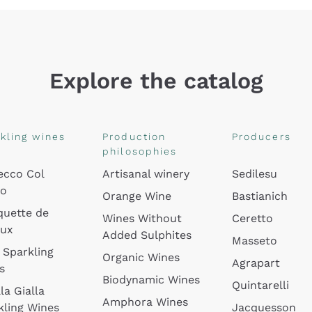
Explore the catalog
kling wines
Production
Producers
philosophies
ecco Col
Artisanal winery
Sedilesu
do
Orange Wine
Bastianich
quette de
Wines Without
Ceretto
oux
Added Sulphites
Masseto
 Sparkling
Organic Wines
Agrapart
s
Biodynamic Wines
Quintarelli
la Gialla
Amphora Wines
kling Wines
Jacquesson