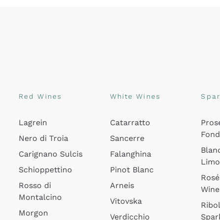
Red Wines
White Wines
Spar
Lagrein
Catarratto
Pros
Fon
Nero di Troia
Sancerre
Blan
Carignano Sulcis
Falanghina
Lim
Schioppettino
Pinot Blanc
Rosé
Rosso di
Arneis
Wine
Montalcino
Vitovska
Ribol
Morgon
Verdicchio
Spar