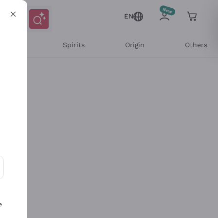
EN
l Wines
Spirits
Origin
Others
ons and personalized offers
e