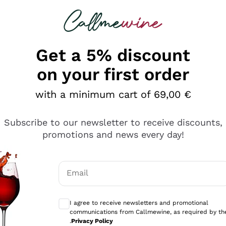
 looking for
Champagne
Sparkling Wines
Al
Get a 5% discount
on your first order
with a minimum cart of 69,00 €
Subscribe to our newsletter to receive discounts,
promotions and news every day!
Email
Optional consents to receive communicati
I agree to receive newsletters and promotional
communications from Callmewine, as required by th
e professionalità
.
Privacy Policy