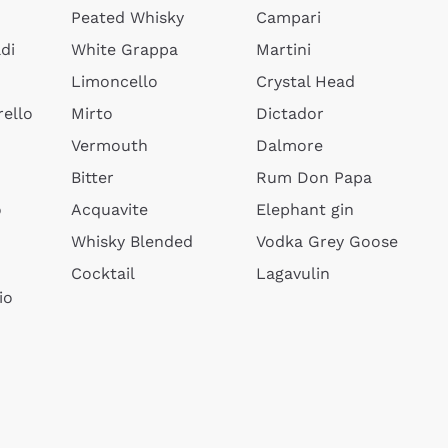
Peated Whisky
Campari
di
White Grappa
Martini
Limoncello
Crystal Head
ello
Mirto
Dictador
Vermouth
Dalmore
Bitter
Rum Don Papa
o
Acquavite
Elephant gin
Whisky Blended
Vodka Grey Goose
Cocktail
Lagavulin
io