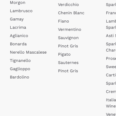
Morgon
Verdicchio
Spar
Lambrusco
Chenin Blanc
Fran
Gamay
Fiano
Lam
Lacrima
Spar
Vermentino
Aglianico
Asti
Sauvignon
Bonarda
Spar
Pinot Gris
Char
Nerello Mascalese
Pigato
Pros
Tignanello
Sauternes
Swee
Gaglioppo
Pinot Gris
Cart
Bardolino
Spar
Cre
Itali
Wine
Vene