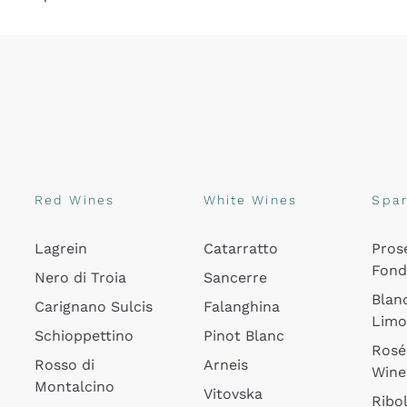
Red Wines
White Wines
Spar
Lagrein
Catarratto
Pros
Fon
Nero di Troia
Sancerre
Blan
Carignano Sulcis
Falanghina
Lim
Schioppettino
Pinot Blanc
Rosé
Rosso di
Arneis
Wine
Montalcino
Vitovska
Ribol