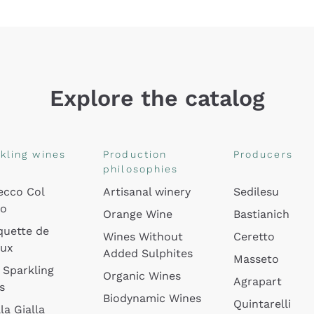
Explore the catalog
kling wines
Production
Producers
philosophies
ecco Col
Artisanal winery
Sedilesu
do
Orange Wine
Bastianich
quette de
Wines Without
Ceretto
oux
Added Sulphites
Masseto
 Sparkling
Organic Wines
Agrapart
s
Biodynamic Wines
Quintarelli
la Gialla