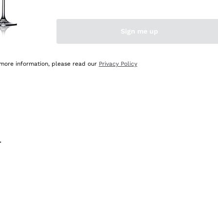
na e lo consiglio! 👍
Sign me up
 more information, please read our
Privacy Policy
.