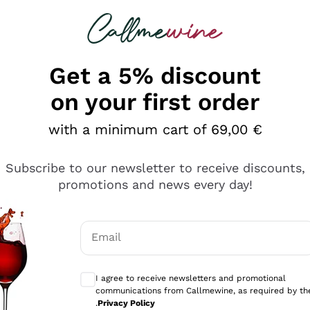
 looking for
Champagne
Sparkling Wines
Al
Get a 5% discount
on your first order
with a minimum cart of 69,00 €
Subscribe to our newsletter to receive discounts,
promotions and news every day!
Email
Optional consents to receive communicati
I agree to receive newsletters and promotional
communications from Callmewine, as required by th
se non è male ma secondo me ci sono alternative che hanno p
.
Privacy Policy