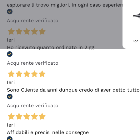
esplorare li trovo migliori. In ogni caso esperienza buo
Acquirente verificato
Ieri
For
Ho ricevuto quanto ordinato in 2 gg
Acquirente verificato
Ieri
Sono Cliente da anni dunque credo di aver detto tutto
Acquirente verificato
Ieri
Affidabili e precisi nelle consegne