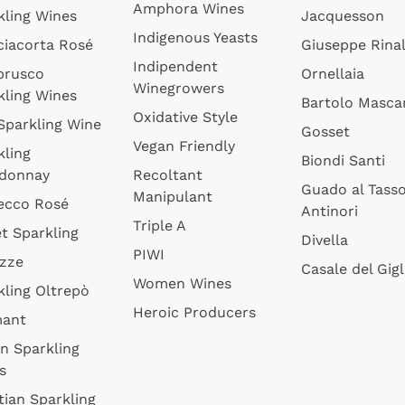
Amphora Wines
kling Wines
Jacquesson
Indigenous Yeasts
ciacorta Rosé
Giuseppe Rinal
Indipendent
brusco
Ornellaia
Winegrowers
kling Wines
Bartolo Mascar
Oxidative Style
 Sparkling Wine
Gosset
Vegan Friendly
kling
Biondi Santi
donnay
Recoltant
Guado al Tass
Manipulant
ecco Rosé
Antinori
Triple A
t Sparkling
Divella
PIWI
izze
Casale del Gigl
Women Wines
kling Oltrepò
Heroic Producers
mant
an Sparkling
s
tian Sparkling