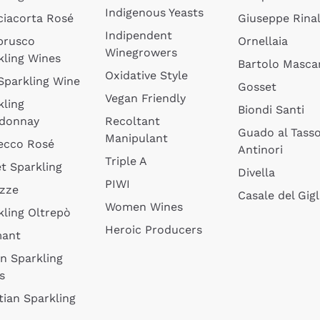
Indigenous Yeasts
ciacorta Rosé
Giuseppe Rinal
Indipendent
brusco
Ornellaia
Winegrowers
kling Wines
Bartolo Mascar
Oxidative Style
 Sparkling Wine
Gosset
Vegan Friendly
kling
Biondi Santi
donnay
Recoltant
Guado al Tass
Manipulant
ecco Rosé
Antinori
Triple A
t Sparkling
Divella
PIWI
izze
Casale del Gigl
Women Wines
kling Oltrepò
Heroic Producers
mant
an Sparkling
s
tian Sparkling