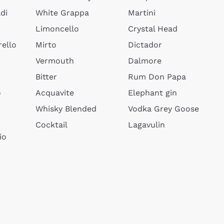
di
White Grappa
Martini
Limoncello
Crystal Head
ello
Mirto
Dictador
Vermouth
Dalmore
Bitter
Rum Don Papa
o
Acquavite
Elephant gin
Whisky Blended
Vodka Grey Goose
Cocktail
Lagavulin
io