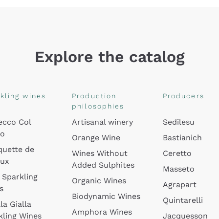
Explore the catalog
kling wines
Production
Producers
philosophies
ecco Col
Artisanal winery
Sedilesu
do
Orange Wine
Bastianich
quette de
Wines Without
Ceretto
oux
Added Sulphites
Masseto
 Sparkling
Organic Wines
Agrapart
s
Biodynamic Wines
Quintarelli
la Gialla
Amphora Wines
kling Wines
Jacquesson