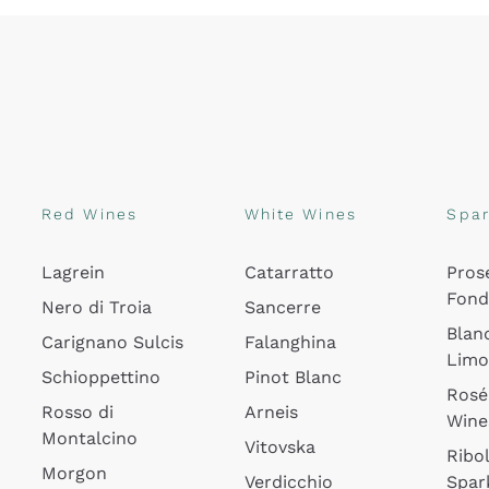
Red Wines
White Wines
Spar
Lagrein
Catarratto
Pros
Fon
Nero di Troia
Sancerre
Blan
Carignano Sulcis
Falanghina
Lim
Schioppettino
Pinot Blanc
Rosé
Rosso di
Arneis
Wine
Montalcino
Vitovska
Ribol
Morgon
Verdicchio
Spar