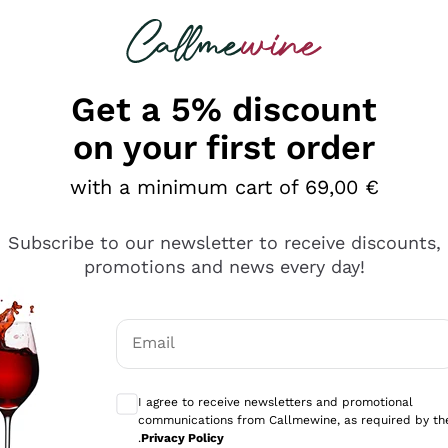
 looking for
Champagne
Sparkling Wines
Al
Get a 5% discount
on your first order
with a minimum cart of 69,00 €
Subscribe to our newsletter to receive discounts,
promotions and news every day!
Email
Optional consents to receive communicati
I agree to receive newsletters and promotional
communications from Callmewine, as required by th
e professionalità
.
Privacy Policy