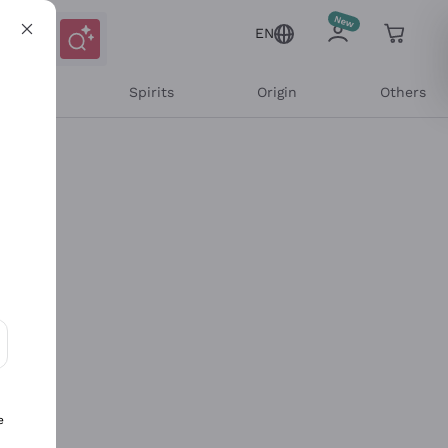
EN
l Wines
Spirits
Origin
Others
ons and personalized offers
e