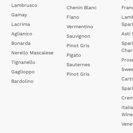
Lambrusco
Chenin Blanc
Fran
Gamay
Fiano
Lam
Lacrima
Spar
Vermentino
Aglianico
Asti
Sauvignon
Bonarda
Spar
Pinot Gris
Char
Nerello Mascalese
Pigato
Pros
Tignanello
Sauternes
Swee
Gaglioppo
Pinot Gris
Cart
Bardolino
Spar
Cre
Itali
Wine
Vene