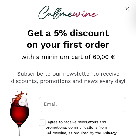
Skip to content
Describe what you are looking for
Get a 5% discount
on your first order
Ottimo
with a minimum cart of 69,00 €
4,5
/5
2.566
Subscribe to our newsletter to receive
recensioni
discounts, promotions and news every day!
Le nostre recensioni a 4 e 5 stelle.
Clicca qui per leggerle tutte >
Email
Precedente
Successivo
Optional consents to receive communicat
I agree to receive newsletters and
Oggi
promotional communications from
Ordine tutto ok, niente da dire a riguardo. Il sito in se
Callmewine, as required by the .
Privacy