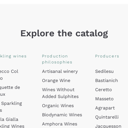
Explore the catalog
kling wines
Production
Producers
philosophies
ecco Col
Artisanal winery
Sedilesu
do
Orange Wine
Bastianich
quette de
Wines Without
Ceretto
oux
Added Sulphites
Masseto
 Sparkling
Organic Wines
Agrapart
s
Biodynamic Wines
Quintarelli
la Gialla
Amphora Wines
kling Wines
Jacquesson