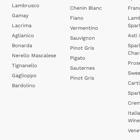
Lambrusco
Chenin Blanc
Fran
Gamay
Fiano
Lam
Lacrima
Spar
Vermentino
Aglianico
Asti
Sauvignon
Bonarda
Spar
Pinot Gris
Char
Nerello Mascalese
Pigato
Pros
Tignanello
Sauternes
Swee
Gaglioppo
Pinot Gris
Cart
Bardolino
Spar
Cre
Itali
Wine
Vene