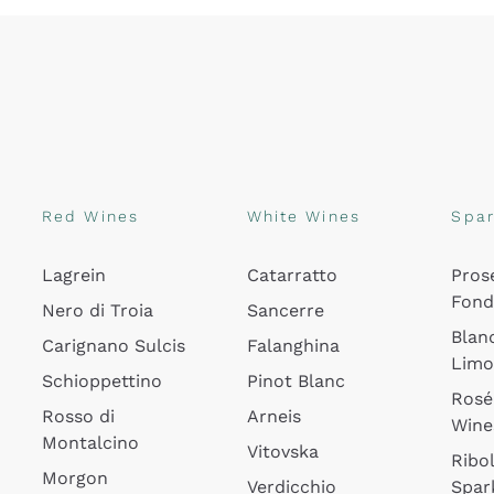
Red Wines
White Wines
Spar
Lagrein
Catarratto
Pros
Fon
Nero di Troia
Sancerre
Blan
Carignano Sulcis
Falanghina
Lim
Schioppettino
Pinot Blanc
Rosé
Rosso di
Arneis
Wine
Montalcino
Vitovska
Ribol
Morgon
Verdicchio
Spar