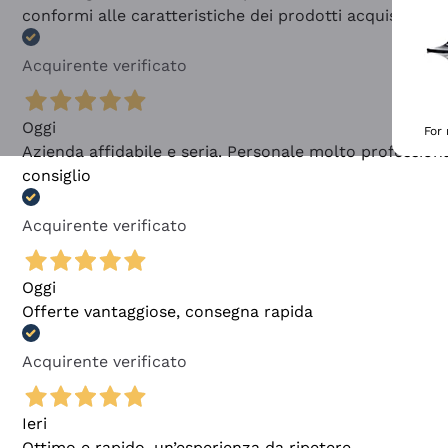
conformi alle caratteristiche dei prodotti acquistati
Acquirente verificato
Oggi
For
Azienda affidabile e seria. Personale molto profession
consiglio
Acquirente verificato
Oggi
Offerte vantaggiose, consegna rapida
Acquirente verificato
Ieri
Ottimo e rapido, un’esperienza da ripetere