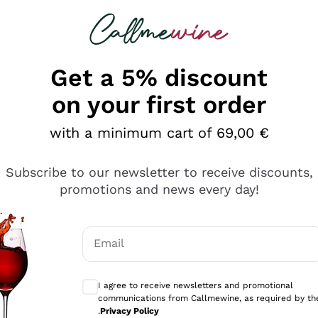
 looking for
Champagne
Sparkling Wines
Al
Get a 5% discount
on your first order
with a minimum cart of 69,00 €
Subscribe to our newsletter to receive discounts,
promotions and news every day!
Email
Optional consents to receive communicati
I agree to receive newsletters and promotional
communications from Callmewine, as required by th
tanti prodotti diversi e con un ampio range di prezzo. Le 
.
Privacy Policy