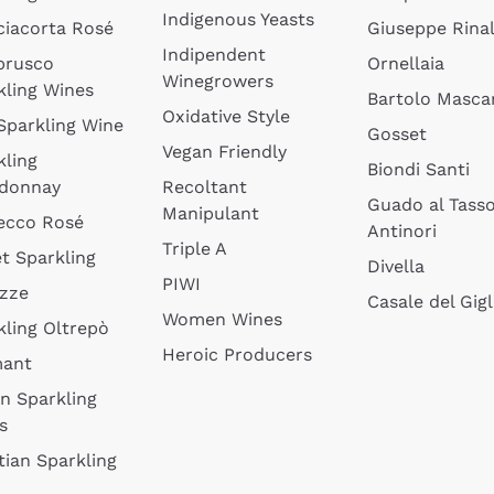
Indigenous Yeasts
ciacorta Rosé
Giuseppe Rinal
Indipendent
brusco
Ornellaia
Winegrowers
kling Wines
Bartolo Mascar
Oxidative Style
 Sparkling Wine
Gosset
Vegan Friendly
kling
Biondi Santi
donnay
Recoltant
Guado al Tass
Manipulant
ecco Rosé
Antinori
Triple A
t Sparkling
Divella
PIWI
izze
Casale del Gigl
Women Wines
kling Oltrepò
Heroic Producers
mant
an Sparkling
s
tian Sparkling