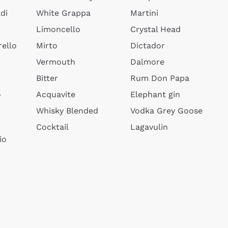
di
White Grappa
Martini
Limoncello
Crystal Head
ello
Mirto
Dictador
Vermouth
Dalmore
Bitter
Rum Don Papa
o
Acquavite
Elephant gin
Whisky Blended
Vodka Grey Goose
Cocktail
Lagavulin
io