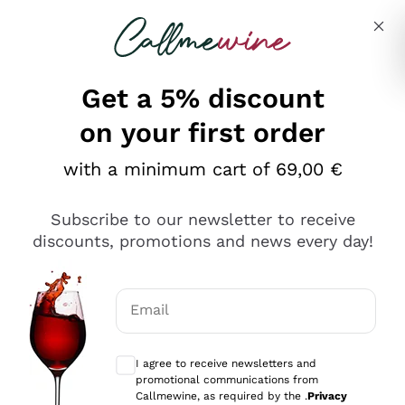
Skip to content
Describe what you are looking for
Get a 5% discount
on your first order
Ottimo
with a minimum cart of 69,00 €
4,5
/5
2.566
Subscribe to our newsletter to receive
recensioni
discounts, promotions and news every day!
Le nostre recensioni a 4 e 5 stelle.
Clicca qui per leggerle tutte >
Email
Precedente
Successivo
Optional consents to receive communicat
I agree to receive newsletters and
2 Giorni Fa
promotional communications from
Ordine tutto ok, niente da dire a riguardo. Il sito in se
Callmewine, as required by the .
Privacy