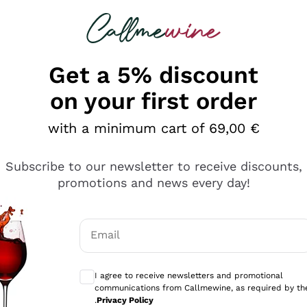
 looking for
Champagne
Sparkling Wines
Al
Get a 5% discount
on your first order
with a minimum cart of 69,00 €
Subscribe to our newsletter to receive discounts,
promotions and news every day!
Email
Optional consents to receive communicati
I agree to receive newsletters and promotional
communications from Callmewine, as required by th
tanti prodotti diversi e con un ampio range di prezzo. Le 
.
Privacy Policy