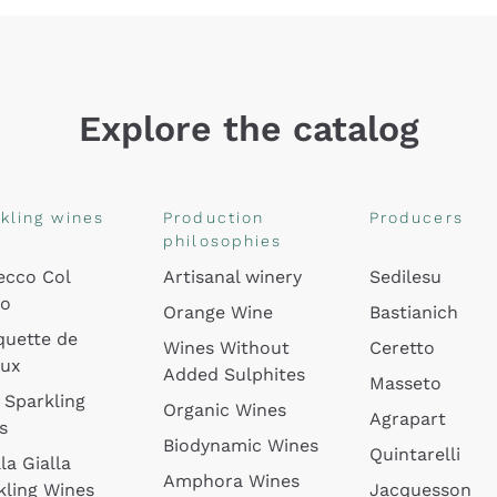
Explore the catalog
kling wines
Production
Producers
philosophies
ecco Col
Artisanal winery
Sedilesu
do
Orange Wine
Bastianich
quette de
Wines Without
Ceretto
oux
Added Sulphites
Masseto
 Sparkling
Organic Wines
Agrapart
s
Biodynamic Wines
Quintarelli
la Gialla
Amphora Wines
kling Wines
Jacquesson