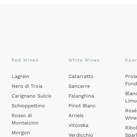
Red Wines
White Wines
Spar
Lagrein
Catarratto
Pros
Fon
Nero di Troia
Sancerre
Blan
Carignano Sulcis
Falanghina
Lim
Schioppettino
Pinot Blanc
Rosé
Rosso di
Arneis
Wine
Montalcino
Vitovska
Ribol
Morgon
Verdicchio
Spar