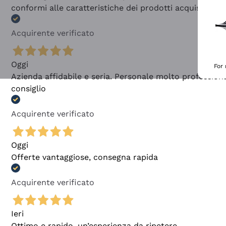
conformi alle caratteristiche dei prodotti acquistati
Acquirente verificato
Oggi
For
Azienda affidabile e seria. Personale molto profession
consiglio
Acquirente verificato
Oggi
Offerte vantaggiose, consegna rapida
Acquirente verificato
Ieri
Ottimo e rapido, un’esperienza da ripetere