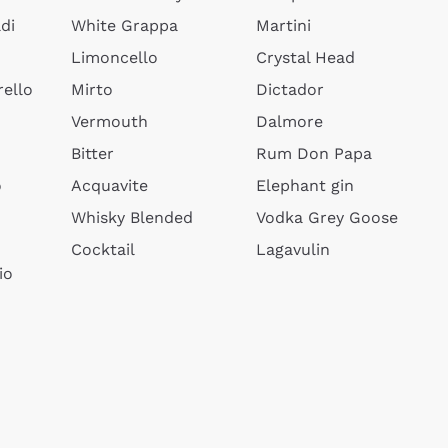
di
White Grappa
Martini
Limoncello
Crystal Head
ello
Mirto
Dictador
Vermouth
Dalmore
Bitter
Rum Don Papa
o
Acquavite
Elephant gin
Whisky Blended
Vodka Grey Goose
Cocktail
Lagavulin
io