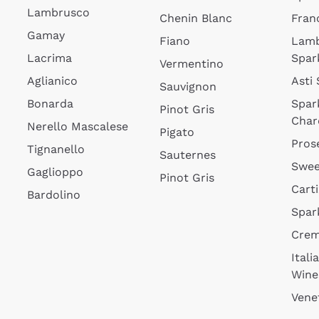
Lambrusco
Chenin Blanc
Fran
Gamay
Fiano
Lam
Lacrima
Spar
Vermentino
Aglianico
Asti
Sauvignon
Bonarda
Spar
Pinot Gris
Char
Nerello Mascalese
Pigato
Pros
Tignanello
Sauternes
Swee
Gaglioppo
Pinot Gris
Cart
Bardolino
Spar
Cre
Itali
Wine
Vene