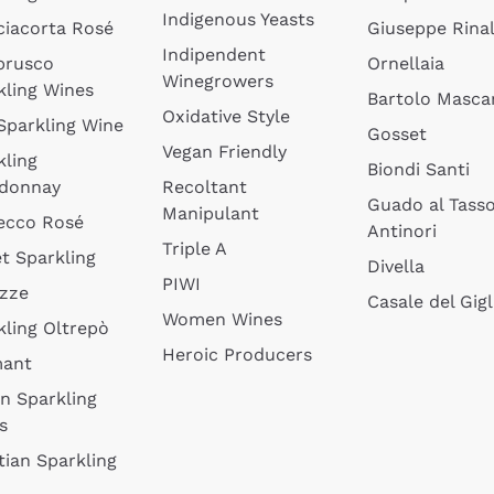
Indigenous Yeasts
ciacorta Rosé
Giuseppe Rinal
Indipendent
brusco
Ornellaia
Winegrowers
kling Wines
Bartolo Mascar
Oxidative Style
 Sparkling Wine
Gosset
Vegan Friendly
kling
Biondi Santi
donnay
Recoltant
Guado al Tass
Manipulant
ecco Rosé
Antinori
Triple A
t Sparkling
Divella
PIWI
izze
Casale del Gigl
Women Wines
kling Oltrepò
Heroic Producers
mant
an Sparkling
s
tian Sparkling