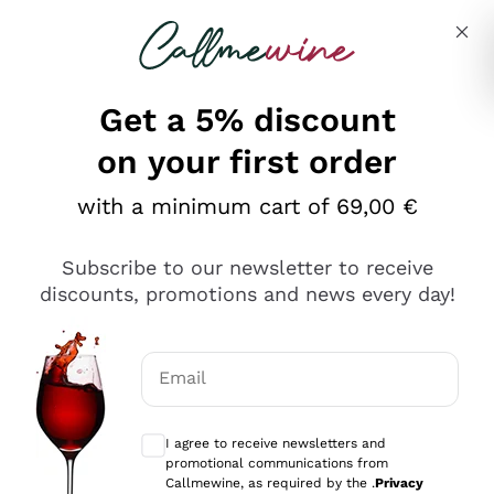
Skip to content
Describe what you are looking for
Get a 5% discount
on your first order
Ottimo
with a minimum cart of 69,00 €
4,5
/5
2.552
Subscribe to our newsletter to receive
recensioni
discounts, promotions and news every day!
Le nostre recensioni a 4 e 5 stelle.
Clicca qui per leggerle tutte >
Email
Precedente
Successivo
Optional consents to receive communicat
I agree to receive newsletters and
Oggi
promotional communications from
Ottima facilità di acquisto sul sito e consegna
Callmewine, as required by the .
Privacy