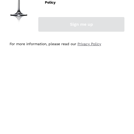
velocissima
Policy
Acquirente verificato
Sign me up
Ieri
Perfetti e attenti al cliente
For more information, please read our
Privacy Policy
Acquirente verificato
Ieri
Semplice nell'uso, puntuali e veloci.
Acquirente verificato
Ieri
Ottima come sempre!