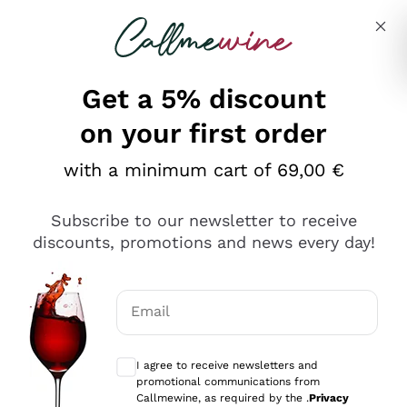
Skip to content
Describe what you are looking for
Get a 5% discount
on your first order
Ottimo
with a minimum cart of 69,00 €
4,5
/5
2.551
Subscribe to our newsletter to receive
recensioni
discounts, promotions and news every day!
Le nostre recensioni a 4 e 5 stelle.
Clicca qui per leggerle tutte >
Email
Precedente
Successivo
Optional consents to receive communicat
I agree to receive newsletters and
Oggi
promotional communications from
Perfetti e attenti al cliente
Callmewine, as required by the .
Privacy