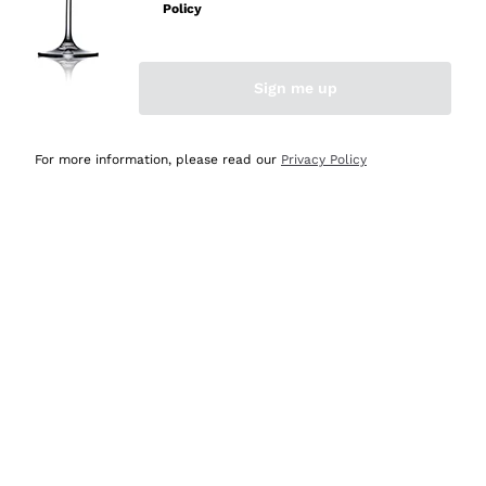
Policy
Acquirente verificato
Sign me up
Ieri
Semplice nell'uso, puntuali e veloci.
For more information, please read our
Privacy Policy
Acquirente verificato
Ieri
Ottima come sempre!
Acquirente verificato
2 Giorni Fa
Buona esperienza
Acquirente verificato