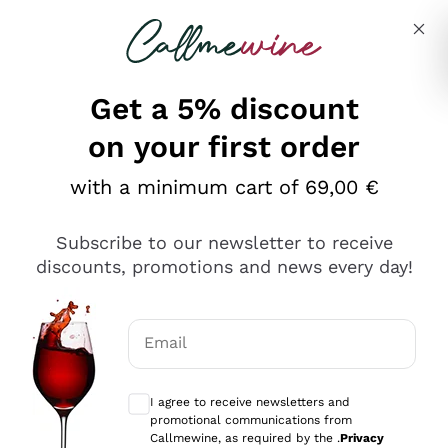
Skip to content
Describe what you are looking for
Get a 5% discount
on your first order
Ottimo
with a minimum cart of 69,00 €
4,5
/5
2.561
Subscribe to our newsletter to receive
recensioni
discounts, promotions and news every day!
Le nostre recensioni a 4 e 5 stelle.
Clicca qui per leggerle tutte >
Email
Precedente
Successivo
Optional consents to receive communicat
I agree to receive newsletters and
Oggi
promotional communications from
Acquisto semplice nelle modalità, gestito con rapidità e
Callmewine, as required by the .
Privacy