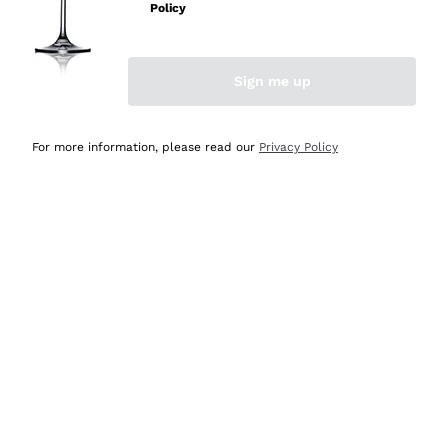
professionalità
Policy
Acquirente verificato
Sign me up
Ieri
Seri affidabili
For more information, please read our
Privacy Policy
Acquirente verificato
Ieri
Il catalogo offre moltissime possibilità di scelta tra tanti
prodotti diversi e con un ampio range di prezzo. Le
indicazioni dei consulenti sono estremamente chiare e
conformi alle caratteristiche dei prodotti acquistati
Acquirente verificato