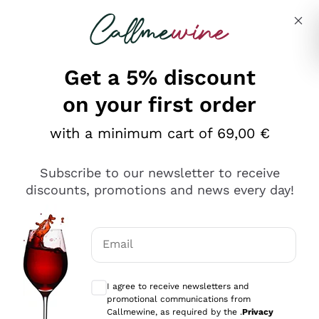
Skip to content
Describe what you are looking for
Get a 5% discount
on your first order
Ottimo
with a minimum cart of 69,00 €
4,5
/5
2.551
Subscribe to our newsletter to receive
recensioni
discounts, promotions and news every day!
Le nostre recensioni a 4 e 5 stelle.
Clicca qui per leggerle tutte >
Email
Precedente
Successivo
Optional consents to receive communicat
I agree to receive newsletters and
Oggi
promotional communications from
Perfetti e attenti al cliente
Callmewine, as required by the .
Privacy