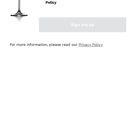
Policy
Acquirente verificato
Sign me up
Ieri
Semplice nell'uso, puntuali e veloci.
For more information, please read our
Privacy Policy
Acquirente verificato
Ieri
Ottima come sempre!
Acquirente verificato
2 Giorni Fa
Buona esperienza
Acquirente verificato