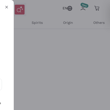
EN
l Wines
Spirits
Origin
Others
ons and personalized offers
e