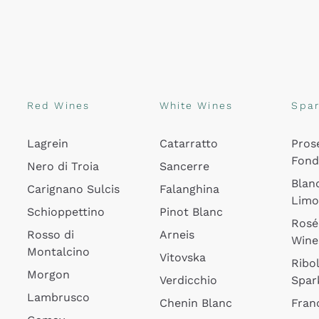
Red Wines
White Wines
Spar
Lagrein
Catarratto
Pros
Fon
Nero di Troia
Sancerre
Blan
Carignano Sulcis
Falanghina
Lim
Schioppettino
Pinot Blanc
Rosé
Rosso di
Arneis
Wine
Montalcino
Vitovska
Ribol
Morgon
Verdicchio
Spar
Lambrusco
Chenin Blanc
Fran