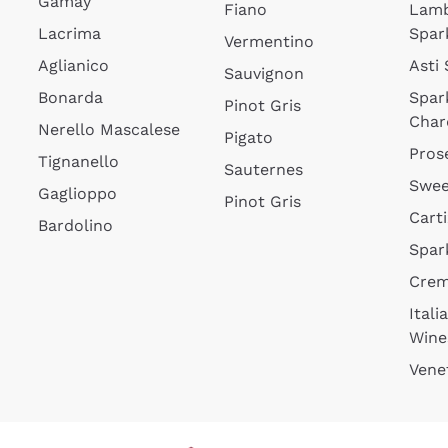
Gamay
Fiano
Lam
Lacrima
Spar
Vermentino
Aglianico
Asti
Sauvignon
Bonarda
Spar
Pinot Gris
Char
Nerello Mascalese
Pigato
Pros
Tignanello
Sauternes
Swee
Gaglioppo
Pinot Gris
Cart
Bardolino
Spar
Cre
Itali
Wine
Vene