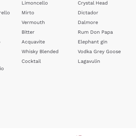
Limoncello
Crystal Head
ello
Mirto
Dictador
Vermouth
Dalmore
Bitter
Rum Don Papa
o
Acquavite
Elephant gin
Whisky Blended
Vodka Grey Goose
Cocktail
Lagavulin
io