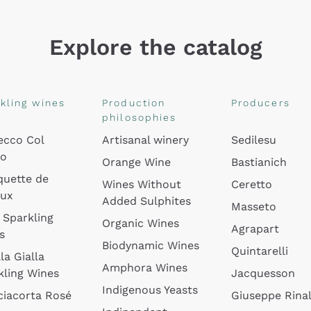
Explore the catalog
kling wines
Production
Producers
philosophies
ecco Col
Artisanal winery
Sedilesu
do
Orange Wine
Bastianich
quette de
Wines Without
Ceretto
oux
Added Sulphites
Masseto
 Sparkling
Organic Wines
Agrapart
s
Biodynamic Wines
Quintarelli
la Gialla
Amphora Wines
kling Wines
Jacquesson
Indigenous Yeasts
ciacorta Rosé
Giuseppe Rinal