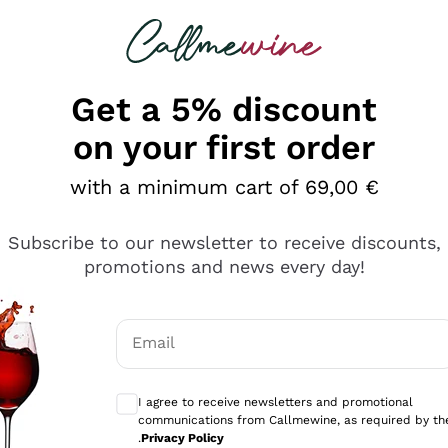
 looking for
Champagne
Sparkling Wines
Al
Get a 5% discount
on your first order
with a minimum cart of 69,00 €
Subscribe to our newsletter to receive discounts,
promotions and news every day!
Email
Optional consents to receive communicati
I agree to receive newsletters and promotional
communications from Callmewine, as required by th
sima
.
Privacy Policy