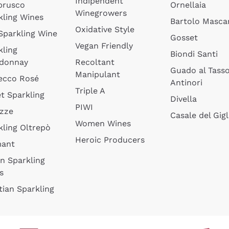
Indipendent
brusco
Ornellaia
Winegrowers
kling Wines
Bartolo Mascar
Oxidative Style
 Sparkling Wine
Gosset
Vegan Friendly
kling
Biondi Santi
donnay
Recoltant
Guado al Tass
Manipulant
ecco Rosé
Antinori
Triple A
t Sparkling
Divella
PIWI
izze
Casale del Gigl
Women Wines
kling Oltrepò
Heroic Producers
mant
an Sparkling
s
tian Sparkling