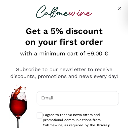
Skip to content
Describe what you are looking for
Get a 5% discount
on your first order
Ottimo
with a minimum cart of 69,00 €
4,5
/5
2.561
Subscribe to our newsletter to receive
recensioni
discounts, promotions and news every day!
Le nostre recensioni a 4 e 5 stelle.
Clicca qui per leggerle tutte >
Email
Precedente
Successivo
Optional consents to receive communicat
I agree to receive newsletters and
Oggi
promotional communications from
Acquisto semplice nelle modalità, gestito con rapidità e
Callmewine, as required by the .
Privacy