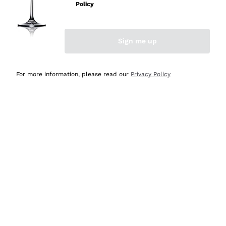
professionalità
Policy
Acquirente verificato
Sign me up
Ieri
Seri affidabili
For more information, please read our
Privacy Policy
Acquirente verificato
Ieri
Il catalogo offre moltissime possibilità di scelta tra tanti
prodotti diversi e con un ampio range di prezzo. Le
indicazioni dei consulenti sono estremamente chiare e
conformi alle caratteristiche dei prodotti acquistati
Acquirente verificato