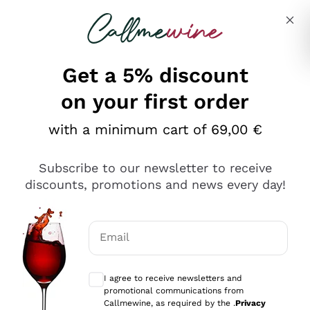
Skip to content
Describe what you are looking for
Get a 5% discount
on your first order
Ottimo
with a minimum cart of 69,00 €
4,5
/5
2.567
Subscribe to our newsletter to receive
recensioni
discounts, promotions and news every day!
Le nostre recensioni a 4 e 5 stelle.
Clicca qui per leggerle tutte >
Email
Precedente
Successivo
Optional consents to receive communicat
I agree to receive newsletters and
Oggi
promotional communications from
Ottimo servizio!
Callmewine, as required by the .
Privacy