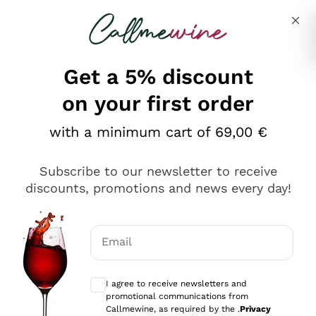
Skip to content
Describe what you are looking for
Get a 5% discount
on your first order
Ottimo
with a minimum cart of 69,00 €
4,5
/5
2.552
Subscribe to our newsletter to receive
recensioni
discounts, promotions and news every day!
Le nostre recensioni a 4 e 5 stelle.
Clicca qui per leggerle tutte >
Email
Precedente
Successivo
Optional consents to receive communicat
I agree to receive newsletters and
Oggi
promotional communications from
Ottima facilità di acquisto sul sito e consegna
Callmewine, as required by the .
Privacy