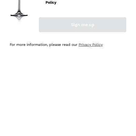
velocissima
Policy
Acquirente verificato
Sign me up
Ieri
Perfetti e attenti al cliente
For more information, please read our
Privacy Policy
Acquirente verificato
Ieri
Semplice nell'uso, puntuali e veloci.
Acquirente verificato
Ieri
Ottima come sempre!