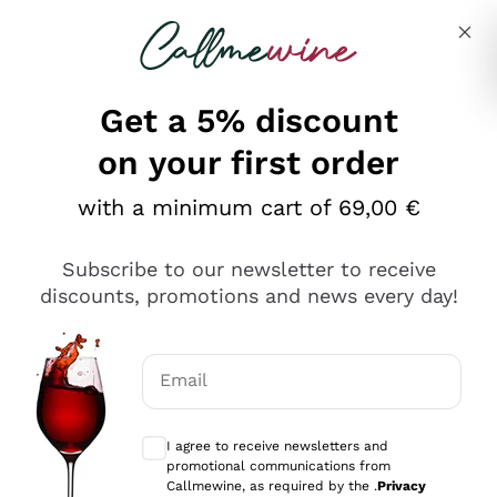
Skip to content
Describe what you are looking for
Get a 5% discount
on your first order
Ottimo
with a minimum cart of 69,00 €
4,5
/5
2.566
Subscribe to our newsletter to receive
recensioni
discounts, promotions and news every day!
Le nostre recensioni a 4 e 5 stelle.
Clicca qui per leggerle tutte >
Email
Precedente
Successivo
Optional consents to receive communicat
I agree to receive newsletters and
Ieri
promotional communications from
Ordine tutto ok, niente da dire a riguardo. Il sito in se
Callmewine, as required by the .
Privacy