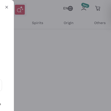
EN
l Wines
Spirits
Origin
Others
ons and personalized offers
e