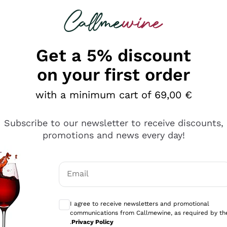
 looking for
Champagne
Sparkling Wines
Al
Get a 5% discount
on your first order
with a minimum cart of 69,00 €
Subscribe to our newsletter to receive discounts,
promotions and news every day!
Email
Optional consents to receive communicati
I agree to receive newsletters and promotional
communications from Callmewine, as required by th
sima
.
Privacy Policy