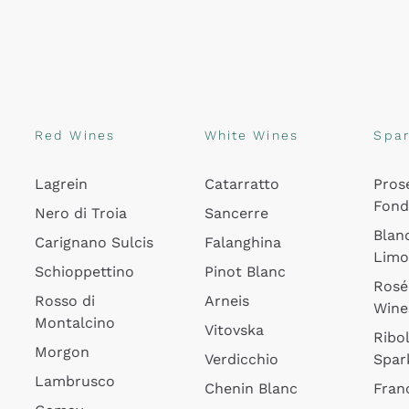
Red Wines
White Wines
Spar
Lagrein
Catarratto
Pros
Fon
Nero di Troia
Sancerre
Blan
Carignano Sulcis
Falanghina
Lim
Schioppettino
Pinot Blanc
Rosé
Rosso di
Arneis
Wine
Montalcino
Vitovska
Ribol
Morgon
Verdicchio
Spar
Lambrusco
Chenin Blanc
Fran