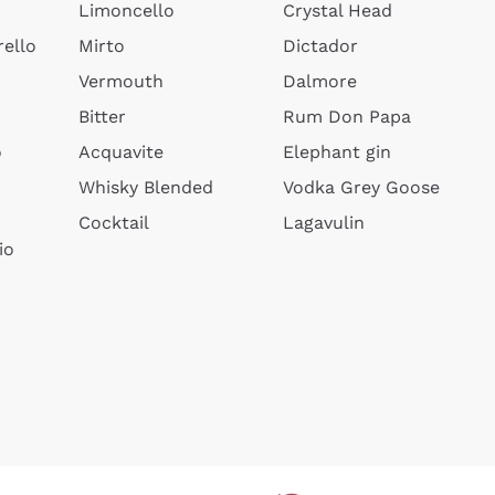
Limoncello
Crystal Head
ello
Mirto
Dictador
Vermouth
Dalmore
Bitter
Rum Don Papa
o
Acquavite
Elephant gin
Whisky Blended
Vodka Grey Goose
Cocktail
Lagavulin
io