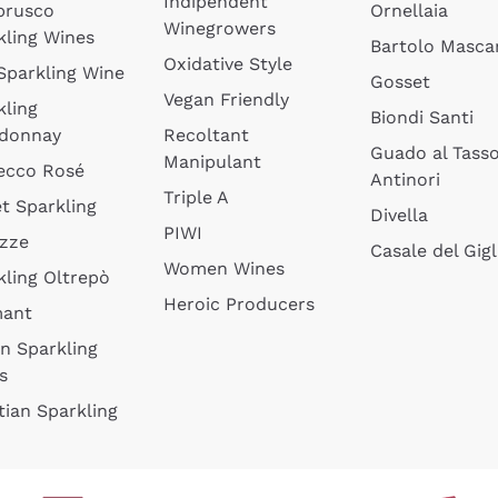
Indipendent
brusco
Ornellaia
Winegrowers
kling Wines
Bartolo Mascar
Oxidative Style
 Sparkling Wine
Gosset
Vegan Friendly
kling
Biondi Santi
donnay
Recoltant
Guado al Tass
Manipulant
ecco Rosé
Antinori
Triple A
t Sparkling
Divella
PIWI
izze
Casale del Gigl
Women Wines
kling Oltrepò
Heroic Producers
mant
an Sparkling
s
tian Sparkling