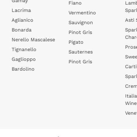
Gamay
Fiano
Lam
Lacrima
Spar
Vermentino
Aglianico
Asti
Sauvignon
Bonarda
Spar
Pinot Gris
Char
Nerello Mascalese
Pigato
Pros
Tignanello
Sauternes
Swee
Gaglioppo
Pinot Gris
Cart
Bardolino
Spar
Cre
Itali
Wine
Vene