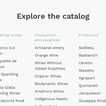
Explore the catalog
kling wines
Production
Producers
philosophies
ecco Col
Artisanal winery
Sedilesu
do
Orange Wine
Bastianich
quette de
Wines Without
Ceretto
oux
Added Sulphites
Masseto
 Sparkling
Organic Wines
Agrapart
s
Biodynamic Wines
Quintarelli
la Gialla
Amphora Wines
kling Wines
Jacquesson
Indigenous Yeasts
ciacorta Rosé
Giuseppe Rinal