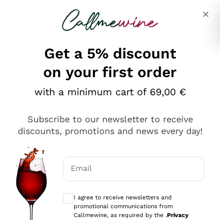
Skip to content
Describe what you are looking for
Get a 5% discount
on your first order
Ottimo
with a minimum cart of 69,00 €
4,5
/5
2.566
Subscribe to our newsletter to receive
recensioni
discounts, promotions and news every day!
Le nostre recensioni a 4 e 5 stelle.
Clicca qui per leggerle tutte >
Email
Precedente
Successivo
Optional consents to receive communicat
I agree to receive newsletters and
Oggi
promotional communications from
Ordine tutto ok, niente da dire a riguardo. Il sito in se
Callmewine, as required by the .
Privacy