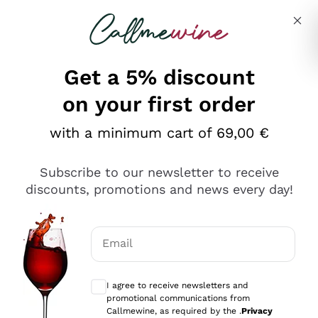
Skip to content
Describe what you are looking for
Get a 5% discount
on your first order
Ottimo
with a minimum cart of 69,00 €
4,5
/5
2.552
Subscribe to our newsletter to receive
recensioni
discounts, promotions and news every day!
Le nostre recensioni a 4 e 5 stelle.
Clicca qui per leggerle tutte >
Email
Precedente
Successivo
Optional consents to receive communicat
I agree to receive newsletters and
Oggi
promotional communications from
Ottima facilità di acquisto sul sito e consegna
Callmewine, as required by the .
Privacy