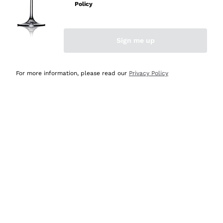
velocissima
Policy
Acquirente verificato
Sign me up
Ieri
Perfetti e attenti al cliente
For more information, please read our
Privacy Policy
Acquirente verificato
2 Giorni Fa
Semplice nell'uso, puntuali e veloci.
Acquirente verificato
2 Giorni Fa
Ottima come sempre!