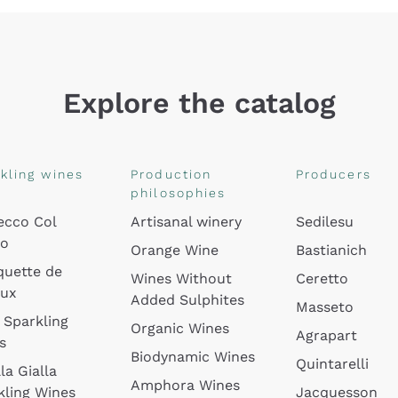
Explore the catalog
kling wines
Production
Producers
philosophies
ecco Col
Artisanal winery
Sedilesu
do
Orange Wine
Bastianich
quette de
Wines Without
Ceretto
oux
Added Sulphites
Masseto
 Sparkling
Organic Wines
Agrapart
s
Biodynamic Wines
Quintarelli
la Gialla
Amphora Wines
kling Wines
Jacquesson