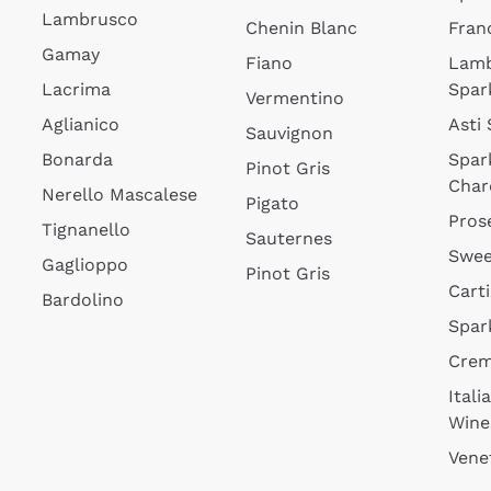
Lambrusco
Chenin Blanc
Fran
Gamay
Fiano
Lam
Lacrima
Spar
Vermentino
Aglianico
Asti
Sauvignon
Bonarda
Spar
Pinot Gris
Char
Nerello Mascalese
Pigato
Pros
Tignanello
Sauternes
Swee
Gaglioppo
Pinot Gris
Cart
Bardolino
Spar
Cre
Itali
Wine
Vene