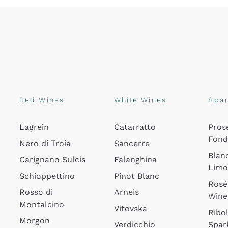
Red Wines
White Wines
Spar
Lagrein
Catarratto
Pros
Fon
Nero di Troia
Sancerre
Blan
Carignano Sulcis
Falanghina
Lim
Schioppettino
Pinot Blanc
Rosé
Rosso di
Arneis
Wine
Montalcino
Vitovska
Ribol
Morgon
Verdicchio
Spar