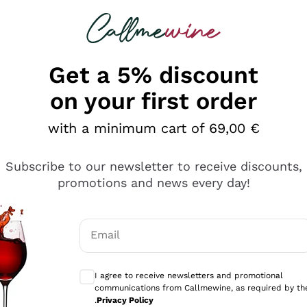
 looking for
Champagne
Sparkling Wines
Al
Get a 5% discount
on your first order
with a minimum cart of 69,00 €
Subscribe to our newsletter to receive discounts,
promotions and news every day!
Email
Optional consents to receive communicati
I agree to receive newsletters and promotional
communications from Callmewine, as required by th
tanti prodotti diversi e con un ampio range di prezzo. Le 
.
Privacy Policy