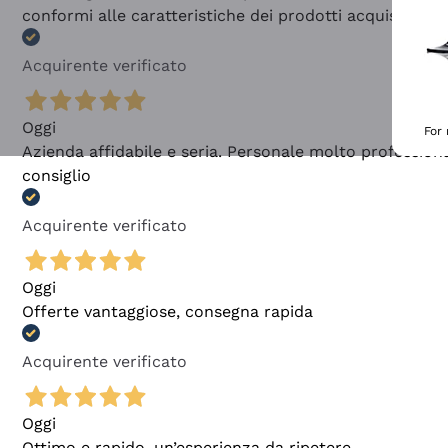
conformi alle caratteristiche dei prodotti acquistati
Acquirente verificato
Oggi
For
Azienda affidabile e seria. Personale molto profession
consiglio
Acquirente verificato
Oggi
Offerte vantaggiose, consegna rapida
Acquirente verificato
Oggi
Ottimo e rapido, un’esperienza da ripetere