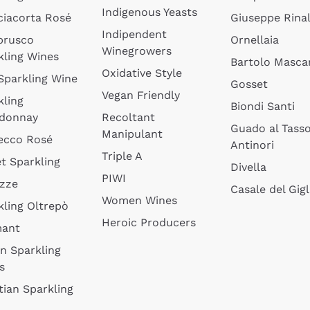
Indigenous Yeasts
ciacorta Rosé
Giuseppe Rinal
Indipendent
brusco
Ornellaia
Winegrowers
kling Wines
Bartolo Mascar
Oxidative Style
 Sparkling Wine
Gosset
Vegan Friendly
kling
Biondi Santi
donnay
Recoltant
Guado al Tass
Manipulant
ecco Rosé
Antinori
Triple A
t Sparkling
Divella
PIWI
izze
Casale del Gigl
Women Wines
kling Oltrepò
Heroic Producers
mant
an Sparkling
s
tian Sparkling