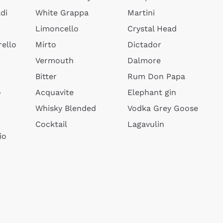
di
White Grappa
Martini
Limoncello
Crystal Head
ello
Mirto
Dictador
Vermouth
Dalmore
Bitter
Rum Don Papa
o
Acquavite
Elephant gin
Whisky Blended
Vodka Grey Goose
Cocktail
Lagavulin
io