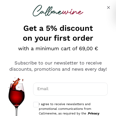
Skip to content
Describe what you are looking for
Get a 5% discount
on your first order
Ottimo
with a minimum cart of 69,00 €
4,5
/5
2.559
Subscribe to our newsletter to receive
recensioni
discounts, promotions and news every day!
Le nostre recensioni a 4 e 5 stelle.
Clicca qui per leggerle tutte >
Email
Precedente
Successivo
Optional consents to receive communicat
I agree to receive newsletters and
Oggi
promotional communications from
Il catalogo offre moltissime possibilità di scelta tra tanti
Callmewine, as required by the .
Privacy