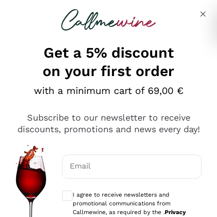
Skip to content
Describe what you are looking for
Get a 5% discount
on your first order
Ottimo
with a minimum cart of 69,00 €
4,5
/5
2.552
Subscribe to our newsletter to receive
recensioni
discounts, promotions and news every day!
Le nostre recensioni a 4 e 5 stelle.
Clicca qui per leggerle tutte >
Email
Precedente
Successivo
Optional consents to receive communicat
I agree to receive newsletters and
Oggi
promotional communications from
Ottima facilità di acquisto sul sito e consegna
Callmewine, as required by the .
Privacy