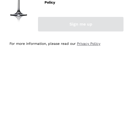
velocissima
Policy
Acquirente verificato
Sign me up
Ieri
Perfetti e attenti al cliente
For more information, please read our
Privacy Policy
Acquirente verificato
2 Giorni Fa
Semplice nell'uso, puntuali e veloci.
Acquirente verificato
2 Giorni Fa
Ottima come sempre!