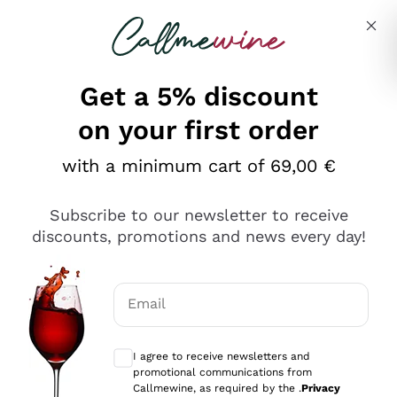
Skip to content
Describe what you are looking for
Get a 5% discount
on your first order
Ottimo
with a minimum cart of 69,00 €
4,5
/5
2.566
Subscribe to our newsletter to receive
recensioni
discounts, promotions and news every day!
Le nostre recensioni a 4 e 5 stelle.
Clicca qui per leggerle tutte >
Email
Precedente
Successivo
Optional consents to receive communicat
I agree to receive newsletters and
Ieri
promotional communications from
Ordine tutto ok, niente da dire a riguardo. Il sito in se
Callmewine, as required by the .
Privacy