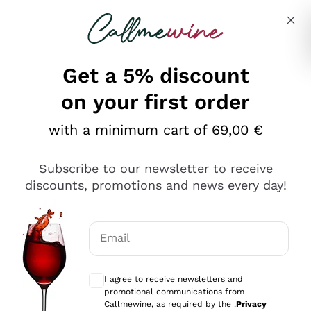
Skip to content
Describe what you are looking for
Get a 5% discount
on your first order
Ottimo
with a minimum cart of 69,00 €
4,5
/5
2.566
Subscribe to our newsletter to receive
recensioni
discounts, promotions and news every day!
Le nostre recensioni a 4 e 5 stelle.
Clicca qui per leggerle tutte >
Email
Precedente
Successivo
Optional consents to receive communicat
I agree to receive newsletters and
Oggi
promotional communications from
Ordine tutto ok, niente da dire a riguardo. Il sito in se
Callmewine, as required by the .
Privacy