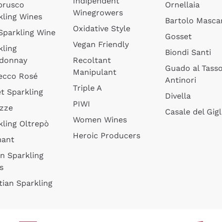
Indipendent
brusco
Ornellaia
Winegrowers
kling Wines
Bartolo Mascar
Oxidative Style
 Sparkling Wine
Gosset
Vegan Friendly
kling
Biondi Santi
donnay
Recoltant
Guado al Tass
Manipulant
ecco Rosé
Antinori
Triple A
t Sparkling
Divella
PIWI
izze
Casale del Gigl
Women Wines
kling Oltrepò
Heroic Producers
mant
an Sparkling
s
tian Sparkling