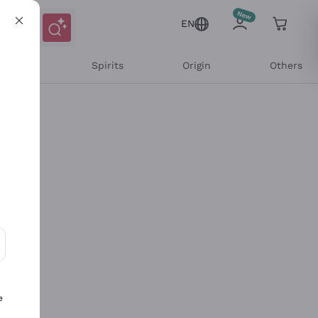
EN
l Wines
Spirits
Origin
Others
ons and personalized offers
e