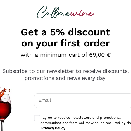
 looking for
Champagne
Sparkling Wines
Al
Get a 5% discount
on your first order
with a minimum cart of 69,00 €
Subscribe to our newsletter to receive discounts,
promotions and news every day!
Email
Optional consents to receive communicati
I agree to receive newsletters and promotional
communications from Callmewine, as required by th
sima
.
Privacy Policy