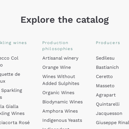
Explore the catalog
kling wines
Production
Producers
philosophies
ecco Col
Artisanal winery
Sedilesu
do
Orange Wine
Bastianich
quette de
Wines Without
Ceretto
oux
Added Sulphites
Masseto
 Sparkling
Organic Wines
Agrapart
s
Biodynamic Wines
Quintarelli
la Gialla
Amphora Wines
kling Wines
Jacquesson
Indigenous Yeasts
ciacorta Rosé
Giuseppe Rinal