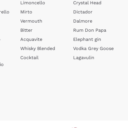
Limoncello
Crystal Head
ello
Mirto
Dictador
Vermouth
Dalmore
Bitter
Rum Don Papa
o
Acquavite
Elephant gin
Whisky Blended
Vodka Grey Goose
Cocktail
Lagavulin
io