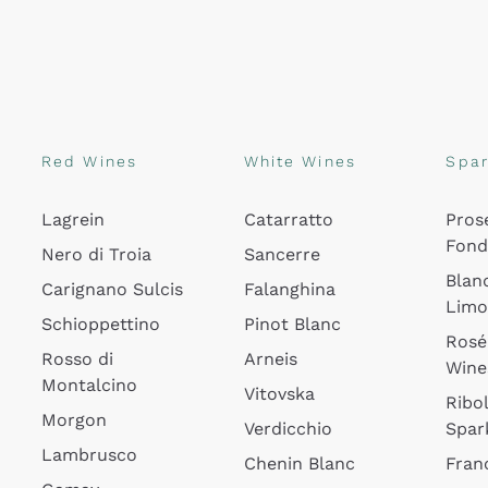
Red Wines
White Wines
Spar
Lagrein
Catarratto
Pros
Fon
Nero di Troia
Sancerre
Blan
Carignano Sulcis
Falanghina
Lim
Schioppettino
Pinot Blanc
Rosé
Rosso di
Arneis
Wine
Montalcino
Vitovska
Ribol
Morgon
Verdicchio
Spar
Lambrusco
Chenin Blanc
Fran