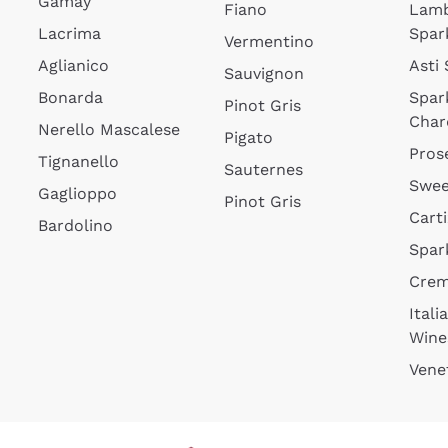
Gamay
Fiano
Lam
Lacrima
Spar
Vermentino
Aglianico
Asti
Sauvignon
Bonarda
Spar
Pinot Gris
Char
Nerello Mascalese
Pigato
Pros
Tignanello
Sauternes
Swee
Gaglioppo
Pinot Gris
Cart
Bardolino
Spar
Cre
Itali
Wine
Vene