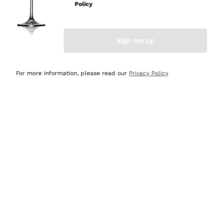
professionalità
Policy
Acquirente verificato
Sign me up
Oggi
Seri affidabili
For more information, please read our
Privacy Policy
Acquirente verificato
Ieri
Il catalogo offre moltissime possibilità di scelta tra tanti
prodotti diversi e con un ampio range di prezzo. Le
indicazioni dei consulenti sono estremamente chiare e
conformi alle caratteristiche dei prodotti acquistati
Acquirente verificato