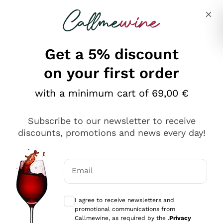
Skip to content
Describe what you are looking for
Get a 5% discount
on your first order
Ottimo
with a minimum cart of 69,00 €
4,5
/5
2.561
Subscribe to our newsletter to receive
recensioni
discounts, promotions and news every day!
Le nostre recensioni a 4 e 5 stelle.
Clicca qui per leggerle tutte >
Email
Precedente
Successivo
Optional consents to receive communicat
I agree to receive newsletters and
Oggi
promotional communications from
Acquisto semplice nelle modalità, gestito con rapidità e
Callmewine, as required by the .
Privacy