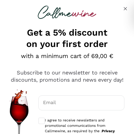
Skip to content
Describe what you are looking for
Get a 5% discount
on your first order
Ottimo
with a minimum cart of 69,00 €
4,5
/5
2.566
Subscribe to our newsletter to receive
recensioni
discounts, promotions and news every day!
Le nostre recensioni a 4 e 5 stelle.
Clicca qui per leggerle tutte >
Email
Precedente
Successivo
Optional consents to receive communicat
I agree to receive newsletters and
Oggi
promotional communications from
Ordine tutto ok, niente da dire a riguardo. Il sito in se
Callmewine, as required by the .
Privacy