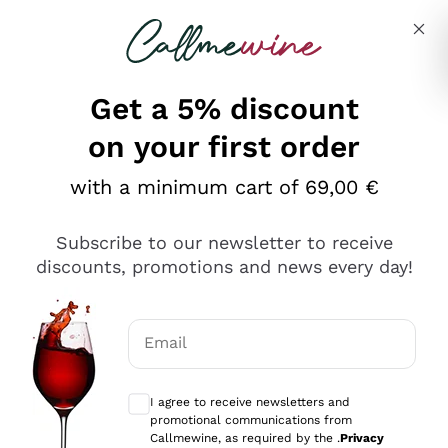
Skip to content
Describe what you are looking for
Get a 5% discount
on your first order
Ottimo
with a minimum cart of 69,00 €
4,5
/5
2.559
Subscribe to our newsletter to receive
recensioni
discounts, promotions and news every day!
Le nostre recensioni a 4 e 5 stelle.
Clicca qui per leggerle tutte >
Email
Precedente
Successivo
Optional consents to receive communicat
I agree to receive newsletters and
Oggi
promotional communications from
Il catalogo offre moltissime possibilità di scelta tra tanti
Callmewine, as required by the .
Privacy