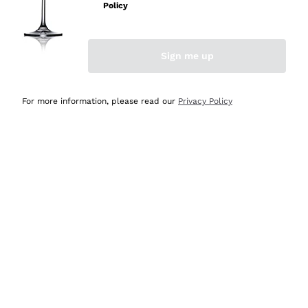
velocissima
Policy
Acquirente verificato
Sign me up
Ieri
Perfetti e attenti al cliente
For more information, please read our
Privacy Policy
Acquirente verificato
2 Giorni Fa
Semplice nell'uso, puntuali e veloci.
Acquirente verificato
2 Giorni Fa
Ottima come sempre!