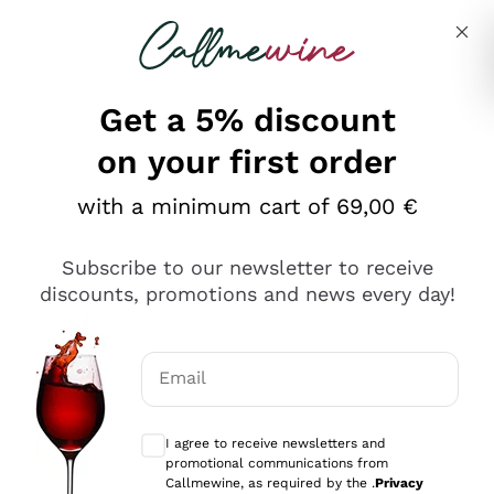
Skip to content
Describe what you are looking for
Get a 5% discount
on your first order
Ottimo
with a minimum cart of 69,00 €
4,5
/5
2.552
Subscribe to our newsletter to receive
recensioni
discounts, promotions and news every day!
Le nostre recensioni a 4 e 5 stelle.
Clicca qui per leggerle tutte >
Email
Precedente
Successivo
Optional consents to receive communicat
I agree to receive newsletters and
Oggi
promotional communications from
Ottima facilità di acquisto sul sito e consegna
Callmewine, as required by the .
Privacy