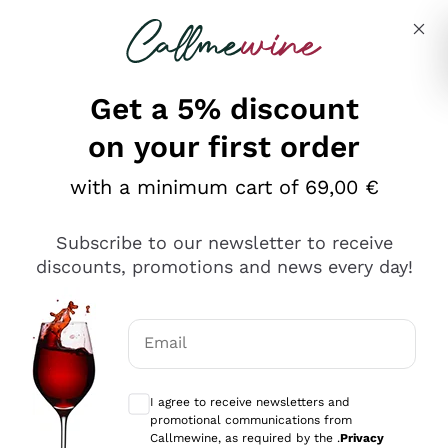
Skip to content
Describe what you are looking for
Get a 5% discount
on your first order
Ottimo
with a minimum cart of 69,00 €
4,5
/5
2.559
Subscribe to our newsletter to receive
recensioni
discounts, promotions and news every day!
Le nostre recensioni a 4 e 5 stelle.
Clicca qui per leggerle tutte >
Email
Precedente
Successivo
Optional consents to receive communicat
I agree to receive newsletters and
Oggi
promotional communications from
Il catalogo offre moltissime possibilità di scelta tra tanti
Callmewine, as required by the .
Privacy