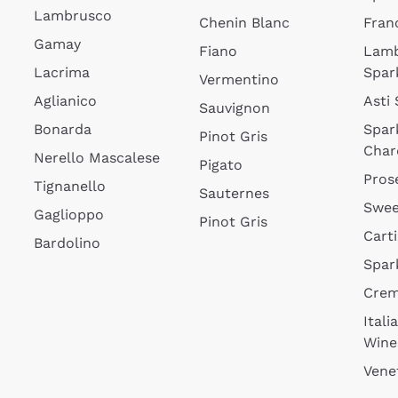
Lambrusco
Chenin Blanc
Fran
Gamay
Fiano
Lam
Lacrima
Spar
Vermentino
Aglianico
Asti
Sauvignon
Bonarda
Spar
Pinot Gris
Char
Nerello Mascalese
Pigato
Pros
Tignanello
Sauternes
Swee
Gaglioppo
Pinot Gris
Cart
Bardolino
Spar
Cre
Itali
Wine
Vene