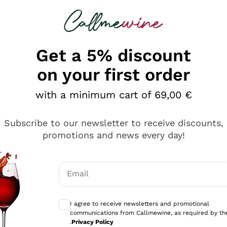
 looking for
Champagne
Sparkling Wines
Al
Get a 5% discount
on your first order
with a minimum cart of 69,00 €
Subscribe to our newsletter to receive discounts,
promotions and news every day!
Email
Optional consents to receive communicati
I agree to receive newsletters and promotional
communications from Callmewine, as required by th
tanti prodotti diversi e con un ampio range di prezzo. Le 
.
Privacy Policy