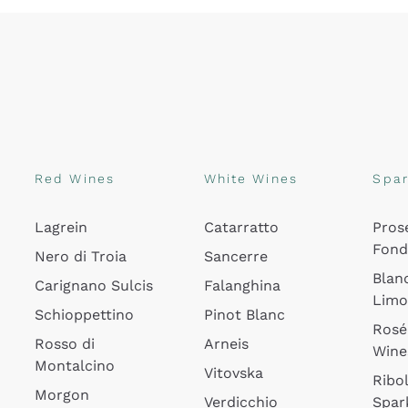
Red Wines
White Wines
Spar
Lagrein
Catarratto
Pros
Fon
Nero di Troia
Sancerre
Blan
Carignano Sulcis
Falanghina
Lim
Schioppettino
Pinot Blanc
Rosé
Rosso di
Arneis
Wine
Montalcino
Vitovska
Ribol
Morgon
Verdicchio
Spar