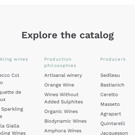
Explore the catalog
kling wines
Production
Producers
philosophies
ecco Col
Artisanal winery
Sedilesu
do
Orange Wine
Bastianich
quette de
Wines Without
Ceretto
oux
Added Sulphites
Masseto
 Sparkling
Organic Wines
Agrapart
s
Biodynamic Wines
Quintarelli
la Gialla
Amphora Wines
kling Wines
Jacquesson