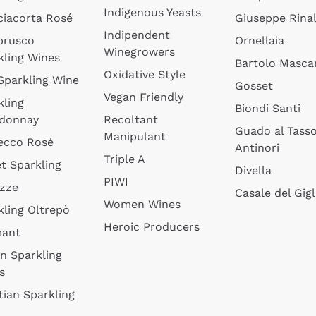
Indigenous Yeasts
ciacorta Rosé
Giuseppe Rinal
Indipendent
brusco
Ornellaia
Winegrowers
kling Wines
Bartolo Mascar
Oxidative Style
 Sparkling Wine
Gosset
Vegan Friendly
kling
Biondi Santi
donnay
Recoltant
Guado al Tass
Manipulant
ecco Rosé
Antinori
Triple A
t Sparkling
Divella
PIWI
izze
Casale del Gigl
Women Wines
kling Oltrepò
Heroic Producers
mant
an Sparkling
s
tian Sparkling