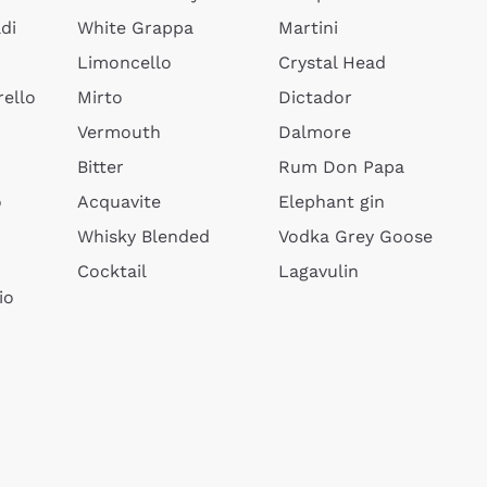
di
White Grappa
Martini
Limoncello
Crystal Head
ello
Mirto
Dictador
Vermouth
Dalmore
Bitter
Rum Don Papa
o
Acquavite
Elephant gin
Whisky Blended
Vodka Grey Goose
Cocktail
Lagavulin
io