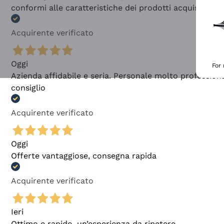
conformi alle caratteristiche dei prodotti acquistati
Acquirente verificato
Oggi
For
Azienda affidabile e seria. Personale molto profession
consiglio
Acquirente verificato
Oggi
Offerte vantaggiose, consegna rapida
Acquirente verificato
Ieri
Ottimo e rapido, un’esperienza da ripetere