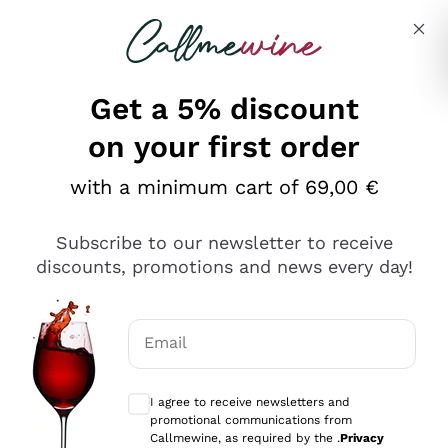
Skip to content
Describe what you are looking for
Get a 5% discount
on your first order
Ottimo
with a minimum cart of 69,00 €
4,5
/5
2.567
Subscribe to our newsletter to receive
recensioni
discounts, promotions and news every day!
Le nostre recensioni a 4 e 5 stelle.
Clicca qui per leggerle tutte >
Email
Precedente
Successivo
Optional consents to receive communicat
I agree to receive newsletters and
Oggi
promotional communications from
Ottimo servizio!
Callmewine, as required by the .
Privacy