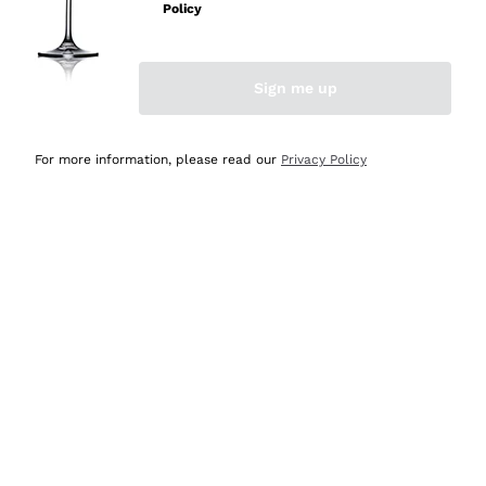
professionalità
Policy
Acquirente verificato
Sign me up
Ieri
Seri affidabili
For more information, please read our
Privacy Policy
Acquirente verificato
Ieri
Il catalogo offre moltissime possibilità di scelta tra tanti
prodotti diversi e con un ampio range di prezzo. Le
indicazioni dei consulenti sono estremamente chiare e
conformi alle caratteristiche dei prodotti acquistati
Acquirente verificato