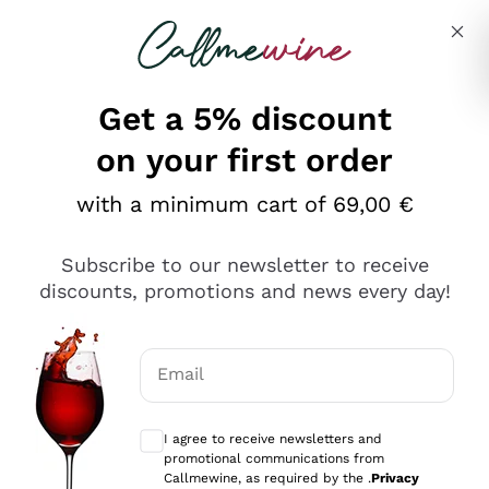
Skip to content
Describe what you are looking for
Get a 5% discount
on your first order
Ottimo
with a minimum cart of 69,00 €
4,5
/5
2.561
Subscribe to our newsletter to receive
recensioni
discounts, promotions and news every day!
Le nostre recensioni a 4 e 5 stelle.
Clicca qui per leggerle tutte >
Email
Precedente
Successivo
Optional consents to receive communicat
I agree to receive newsletters and
Oggi
promotional communications from
Acquisto semplice nelle modalità, gestito con rapidità e
Callmewine, as required by the .
Privacy