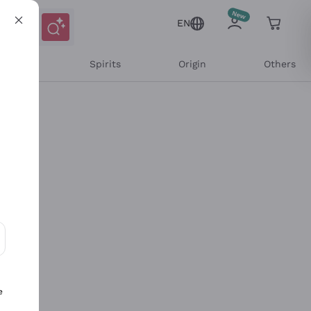
EN
l Wines
Spirits
Origin
Others
ons and personalized offers
e