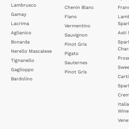
Lambrusco
Chenin Blanc
Fran
Gamay
Fiano
Lam
Lacrima
Spar
Vermentino
Aglianico
Asti
Sauvignon
Bonarda
Spar
Pinot Gris
Char
Nerello Mascalese
Pigato
Pros
Tignanello
Sauternes
Swee
Gaglioppo
Pinot Gris
Cart
Bardolino
Spar
Cre
Itali
Wine
Vene