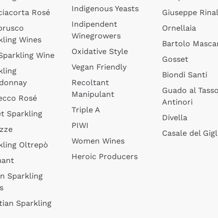
Indigenous Yeasts
ciacorta Rosé
Giuseppe Rinal
Indipendent
brusco
Ornellaia
Winegrowers
kling Wines
Bartolo Mascar
Oxidative Style
 Sparkling Wine
Gosset
Vegan Friendly
kling
Biondi Santi
donnay
Recoltant
Guado al Tass
Manipulant
ecco Rosé
Antinori
Triple A
t Sparkling
Divella
PIWI
izze
Casale del Gigl
Women Wines
kling Oltrepò
Heroic Producers
mant
an Sparkling
s
tian Sparkling