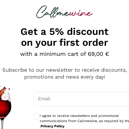
 looking for
Champagne
Sparkling Wines
Al
Get a 5% discount
on your first order
with a minimum cart of 69,00 €
Subscribe to our newsletter to receive discounts,
promotions and news every day!
Email
Optional consents to receive communicati
I agree to receive newsletters and promotional
communications from Callmewine, as required by th
e professionalità
.
Privacy Policy