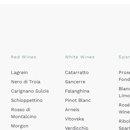
Red Wines
White Wines
Spar
Lagrein
Catarratto
Pros
Fon
Nero di Troia
Sancerre
Blan
Carignano Sulcis
Falanghina
Lim
Schioppettino
Pinot Blanc
Rosé
Rosso di
Arneis
Wine
Montalcino
Vitovska
Ribol
Morgon
Verdicchio
Spar