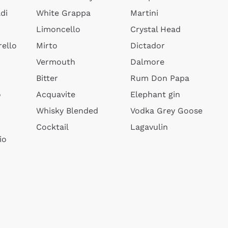
di
White Grappa
Martini
Limoncello
Crystal Head
ello
Mirto
Dictador
Vermouth
Dalmore
Bitter
Rum Don Papa
o
Acquavite
Elephant gin
Whisky Blended
Vodka Grey Goose
Cocktail
Lagavulin
io