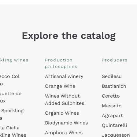
Explore the catalog
kling wines
Production
Producers
philosophies
ecco Col
Artisanal winery
Sedilesu
do
Orange Wine
Bastianich
quette de
Wines Without
Ceretto
oux
Added Sulphites
Masseto
 Sparkling
Organic Wines
Agrapart
s
Biodynamic Wines
Quintarelli
la Gialla
Amphora Wines
kling Wines
Jacquesson