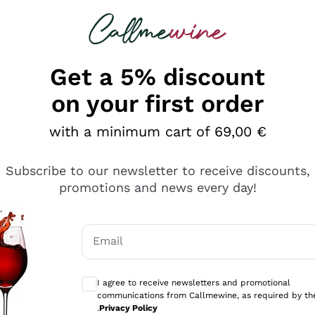
 looking for
Champagne
Sparkling Wines
Al
Get a 5% discount
on your first order
with a minimum cart of 69,00 €
Subscribe to our newsletter to receive discounts,
promotions and news every day!
Email
Optional consents to receive communicati
I agree to receive newsletters and promotional
communications from Callmewine, as required by th
tanti prodotti diversi e con un ampio range di prezzo. Le 
.
Privacy Policy