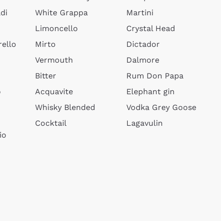
di
White Grappa
Martini
Limoncello
Crystal Head
ello
Mirto
Dictador
Vermouth
Dalmore
Bitter
Rum Don Papa
o
Acquavite
Elephant gin
Whisky Blended
Vodka Grey Goose
Cocktail
Lagavulin
io