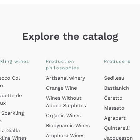
Explore the catalog
kling wines
Production
Producers
philosophies
ecco Col
Artisanal winery
Sedilesu
do
Orange Wine
Bastianich
quette de
Wines Without
Ceretto
oux
Added Sulphites
Masseto
 Sparkling
Organic Wines
Agrapart
s
Biodynamic Wines
Quintarelli
la Gialla
Amphora Wines
kling Wines
Jacquesson