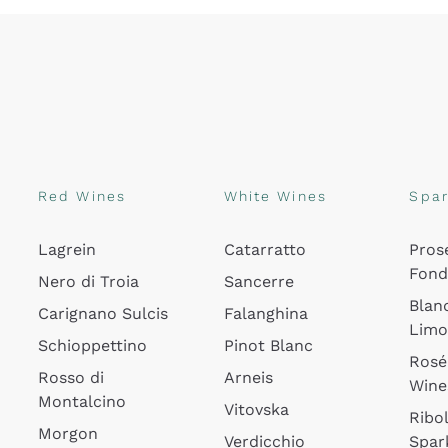
Red Wines
White Wines
Spar
Lagrein
Catarratto
Pros
Fon
Nero di Troia
Sancerre
Blan
Carignano Sulcis
Falanghina
Lim
Schioppettino
Pinot Blanc
Rosé
Rosso di
Arneis
Wine
Montalcino
Vitovska
Ribol
Morgon
Verdicchio
Spar