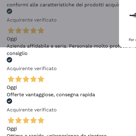
conformi alle caratteristiche dei prodotti acquistati
Acquirente verificato
Oggi
For
Azienda affidabile e seria. Personale molto profession
consiglio
Acquirente verificato
Oggi
Offerte vantaggiose, consegna rapida
Acquirente verificato
Oggi
Ottimo e rapido, un’esperienza da ripetere