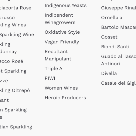
Indigenous Yeasts
ciacorta Rosé
Giuseppe Rinal
Indipendent
brusco
Ornellaia
Winegrowers
kling Wines
Bartolo Mascar
Oxidative Style
 Sparkling Wine
Gosset
Vegan Friendly
kling
Biondi Santi
donnay
Recoltant
Guado al Tass
Manipulant
ecco Rosé
Antinori
Triple A
t Sparkling
Divella
PIWI
izze
Casale del Gigl
Women Wines
kling Oltrepò
Heroic Producers
mant
an Sparkling
s
tian Sparkling