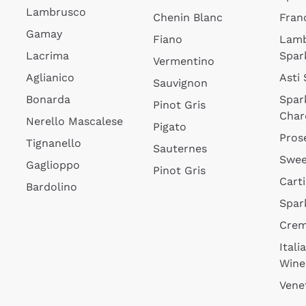
Lambrusco
Chenin Blanc
Fran
Gamay
Fiano
Lam
Lacrima
Spar
Vermentino
Aglianico
Asti
Sauvignon
Bonarda
Spar
Pinot Gris
Char
Nerello Mascalese
Pigato
Pros
Tignanello
Sauternes
Swee
Gaglioppo
Pinot Gris
Cart
Bardolino
Spar
Cre
Itali
Wine
Vene