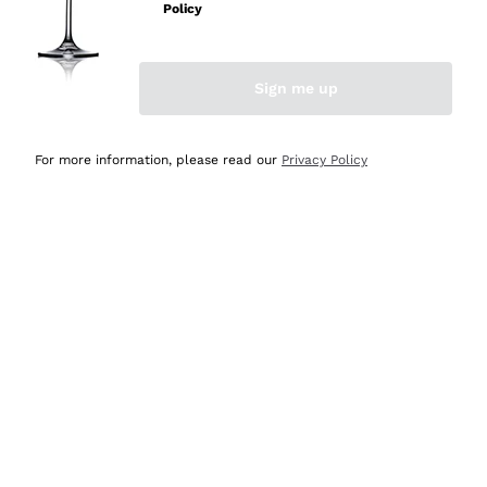
velocissima
Policy
Acquirente verificato
Sign me up
Ieri
Perfetti e attenti al cliente
For more information, please read our
Privacy Policy
Acquirente verificato
2 Giorni Fa
Semplice nell'uso, puntuali e veloci.
Acquirente verificato
2 Giorni Fa
Ottima come sempre!