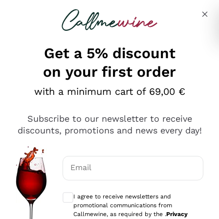
Skip to content
Describe what you are looking for
Get a 5% discount
on your first order
Ottimo
with a minimum cart of 69,00 €
4,5
/5
2.552
Subscribe to our newsletter to receive
recensioni
discounts, promotions and news every day!
Le nostre recensioni a 4 e 5 stelle.
Clicca qui per leggerle tutte >
Email
Precedente
Successivo
Optional consents to receive communicat
I agree to receive newsletters and
Oggi
promotional communications from
Ottima facilità di acquisto sul sito e consegna
Callmewine, as required by the .
Privacy