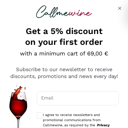
Skip to content
Describe what you are looking for
Get a 5% discount
on your first order
Ottimo
with a minimum cart of 69,00 €
4,5
/5
2.559
Subscribe to our newsletter to receive
recensioni
discounts, promotions and news every day!
Le nostre recensioni a 4 e 5 stelle.
Clicca qui per leggerle tutte >
Email
Precedente
Successivo
Optional consents to receive communicat
I agree to receive newsletters and
Oggi
promotional communications from
Il catalogo offre moltissime possibilità di scelta tra tanti
Callmewine, as required by the .
Privacy