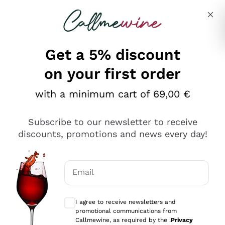
Skip to content
Describe what you are looking for
Get a 5% discount
on your first order
Ottimo
with a minimum cart of 69,00 €
4,5
/5
2.559
Subscribe to our newsletter to receive
recensioni
discounts, promotions and news every day!
Le nostre recensioni a 4 e 5 stelle.
Clicca qui per leggerle tutte >
Email
Precedente
Successivo
Optional consents to receive communicat
I agree to receive newsletters and
Oggi
promotional communications from
Il catalogo offre moltissime possibilità di scelta tra tanti
Callmewine, as required by the .
Privacy