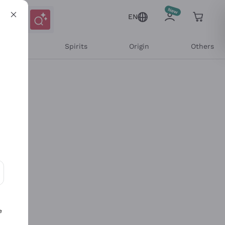
EN
l Wines
Spirits
Origin
Others
ons and personalized offers
e