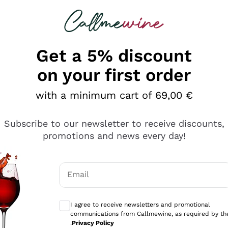
 looking for
Champagne
Sparkling Wines
Al
Get a 5% discount
on your first order
with a minimum cart of 69,00 €
Subscribe to our newsletter to receive discounts,
promotions and news every day!
Email
Optional consents to receive communicati
I agree to receive newsletters and promotional
communications from Callmewine, as required by th
sima
.
Privacy Policy