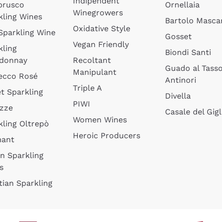
Indipendent
brusco
Ornellaia
Winegrowers
kling Wines
Bartolo Mascar
Oxidative Style
 Sparkling Wine
Gosset
Vegan Friendly
kling
Biondi Santi
donnay
Recoltant
Guado al Tass
Manipulant
ecco Rosé
Antinori
Triple A
t Sparkling
Divella
PIWI
izze
Casale del Gigl
Women Wines
kling Oltrepò
Heroic Producers
mant
an Sparkling
s
tian Sparkling