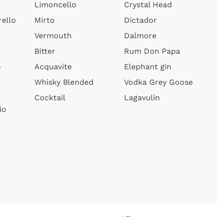
Limoncello
Crystal Head
ello
Mirto
Dictador
Vermouth
Dalmore
Bitter
Rum Don Papa
o
Acquavite
Elephant gin
Whisky Blended
Vodka Grey Goose
Cocktail
Lagavulin
io