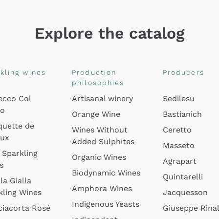
Explore the catalog
kling wines
Production
Producers
philosophies
ecco Col
Artisanal winery
Sedilesu
do
Orange Wine
Bastianich
quette de
Wines Without
Ceretto
oux
Added Sulphites
Masseto
 Sparkling
Organic Wines
Agrapart
s
Biodynamic Wines
Quintarelli
la Gialla
Amphora Wines
kling Wines
Jacquesson
Indigenous Yeasts
ciacorta Rosé
Giuseppe Rinal