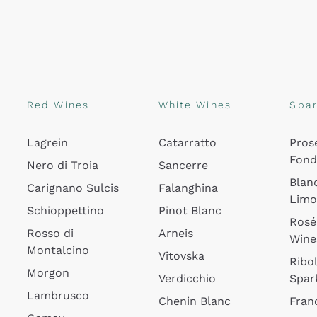
Red Wines
White Wines
Spar
Lagrein
Catarratto
Pros
Fon
Nero di Troia
Sancerre
Blan
Carignano Sulcis
Falanghina
Lim
Schioppettino
Pinot Blanc
Rosé
Rosso di
Arneis
Wine
Montalcino
Vitovska
Ribol
Morgon
Verdicchio
Spar
Lambrusco
Chenin Blanc
Fran