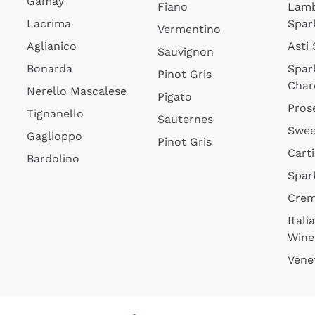
Gamay
Fiano
Lam
Lacrima
Spar
Vermentino
Aglianico
Asti
Sauvignon
Bonarda
Spar
Pinot Gris
Char
Nerello Mascalese
Pigato
Pros
Tignanello
Sauternes
Swee
Gaglioppo
Pinot Gris
Cart
Bardolino
Spar
Cre
Itali
Wine
Vene