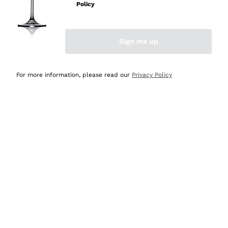
professionalità
Policy
Acquirente verificato
Sign me up
Ieri
Seri affidabili
For more information, please read our
Privacy Policy
Acquirente verificato
Ieri
Il catalogo offre moltissime possibilità di scelta tra tanti
prodotti diversi e con un ampio range di prezzo. Le
indicazioni dei consulenti sono estremamente chiare e
conformi alle caratteristiche dei prodotti acquistati
Acquirente verificato