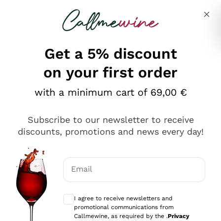
Skip to content
Describe what you are looking for
Get a 5% discount
on your first order
Ottimo
with a minimum cart of 69,00 €
4,5
/5
2.561
Subscribe to our newsletter to receive
recensioni
discounts, promotions and news every day!
Le nostre recensioni a 4 e 5 stelle.
Clicca qui per leggerle tutte >
Email
Precedente
Successivo
Optional consents to receive communicat
I agree to receive newsletters and
Oggi
promotional communications from
Acquisto semplice nelle modalità, gestito con rapidità e
Callmewine, as required by the .
Privacy