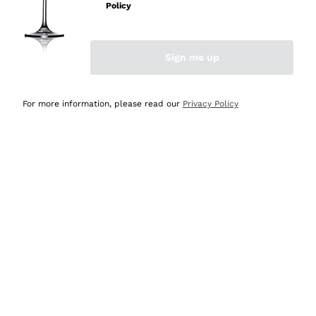
professionalità
Policy
Acquirente verificato
Sign me up
Ieri
Seri affidabili
For more information, please read our
Privacy Policy
Acquirente verificato
Ieri
Il catalogo offre moltissime possibilità di scelta tra tanti
prodotti diversi e con un ampio range di prezzo. Le
indicazioni dei consulenti sono estremamente chiare e
conformi alle caratteristiche dei prodotti acquistati
Acquirente verificato