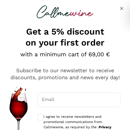
Skip to content
Describe what you are looking for
Get a 5% discount
on your first order
Ottimo
with a minimum cart of 69,00 €
4,5
/5
2.561
Subscribe to our newsletter to receive
recensioni
discounts, promotions and news every day!
Le nostre recensioni a 4 e 5 stelle.
Clicca qui per leggerle tutte >
Email
Precedente
Successivo
Optional consents to receive communicat
I agree to receive newsletters and
Oggi
promotional communications from
Acquisto semplice nelle modalità, gestito con rapidità e
Callmewine, as required by the .
Privacy