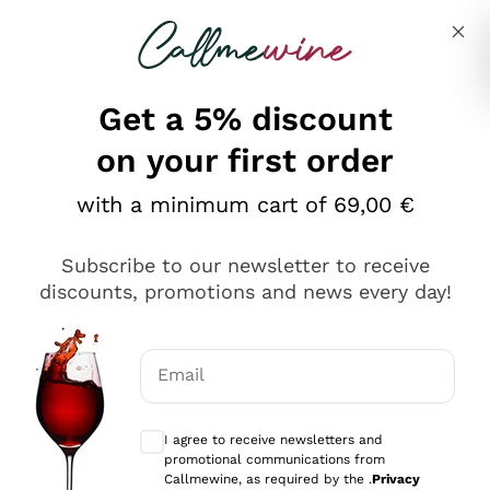
Skip to content
Describe what you are looking for
Get a 5% discount
on your first order
Ottimo
with a minimum cart of 69,00 €
4,5
/5
2.559
Subscribe to our newsletter to receive
recensioni
discounts, promotions and news every day!
Le nostre recensioni a 4 e 5 stelle.
Clicca qui per leggerle tutte >
Email
Precedente
Successivo
Optional consents to receive communicat
I agree to receive newsletters and
Oggi
promotional communications from
Il catalogo offre moltissime possibilità di scelta tra tanti
Callmewine, as required by the .
Privacy