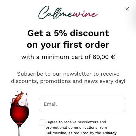
Skip to content
Describe what you are looking for
Get a 5% discount
on your first order
Ottimo
with a minimum cart of 69,00 €
4,5
/5
2.566
Subscribe to our newsletter to receive
recensioni
discounts, promotions and news every day!
Le nostre recensioni a 4 e 5 stelle.
Clicca qui per leggerle tutte >
Email
Precedente
Successivo
Optional consents to receive communicat
I agree to receive newsletters and
Oggi
promotional communications from
Ordine tutto ok, niente da dire a riguardo. Il sito in se
Callmewine, as required by the .
Privacy