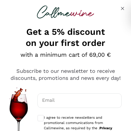
Skip to content
Describe what you are looking for
Get a 5% discount
on your first order
Ottimo
with a minimum cart of 69,00 €
4,5
/5
2.566
Subscribe to our newsletter to receive
recensioni
discounts, promotions and news every day!
Le nostre recensioni a 4 e 5 stelle.
Clicca qui per leggerle tutte >
Email
Precedente
Successivo
Optional consents to receive communicat
I agree to receive newsletters and
Oggi
promotional communications from
Ordine tutto ok, niente da dire a riguardo. Il sito in se
Callmewine, as required by the .
Privacy