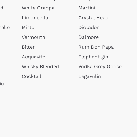
di
White Grappa
Martini
Limoncello
Crystal Head
ello
Mirto
Dictador
Vermouth
Dalmore
Bitter
Rum Don Papa
o
Acquavite
Elephant gin
Whisky Blended
Vodka Grey Goose
Cocktail
Lagavulin
io