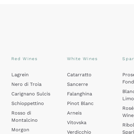
Red Wines
White Wines
Spar
Lagrein
Catarratto
Pros
Fon
Nero di Troia
Sancerre
Blan
Carignano Sulcis
Falanghina
Lim
Schioppettino
Pinot Blanc
Rosé
Rosso di
Arneis
Wine
Montalcino
Vitovska
Ribol
Morgon
Verdicchio
Spar