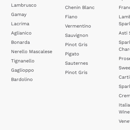
Lambrusco
Chenin Blanc
Fran
Gamay
Fiano
Lam
Lacrima
Spar
Vermentino
Aglianico
Asti
Sauvignon
Bonarda
Spar
Pinot Gris
Char
Nerello Mascalese
Pigato
Pros
Tignanello
Sauternes
Swee
Gaglioppo
Pinot Gris
Cart
Bardolino
Spar
Cre
Itali
Wine
Vene