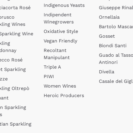
Indigenous Yeasts
ciacorta Rosé
Giuseppe Rinal
Indipendent
brusco
Ornellaia
Winegrowers
kling Wines
Bartolo Mascar
Oxidative Style
 Sparkling Wine
Gosset
Vegan Friendly
kling
Biondi Santi
donnay
Recoltant
Guado al Tass
Manipulant
ecco Rosé
Antinori
Triple A
t Sparkling
Divella
PIWI
izze
Casale del Gigl
Women Wines
kling Oltrepò
Heroic Producers
mant
an Sparkling
s
tian Sparkling