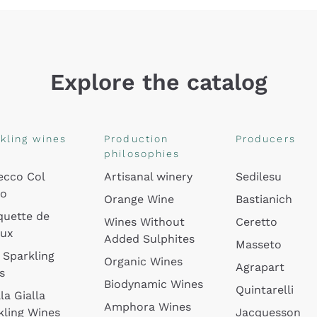
Explore the catalog
kling wines
Production
Producers
philosophies
ecco Col
Artisanal winery
Sedilesu
do
Orange Wine
Bastianich
quette de
Wines Without
Ceretto
oux
Added Sulphites
Masseto
 Sparkling
Organic Wines
Agrapart
s
Biodynamic Wines
Quintarelli
la Gialla
Amphora Wines
kling Wines
Jacquesson