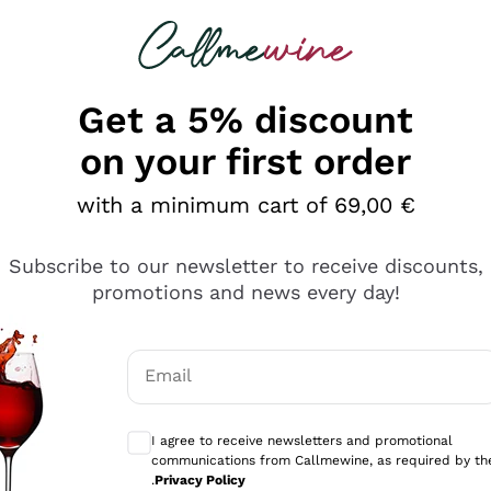
 looking for
Champagne
Sparkling Wines
Al
Get a 5% discount
on your first order
with a minimum cart of 69,00 €
Subscribe to our newsletter to receive discounts,
promotions and news every day!
Email
Optional consents to receive communicati
I agree to receive newsletters and promotional
communications from Callmewine, as required by th
tanti prodotti diversi e con un ampio range di prezzo. Le 
.
Privacy Policy