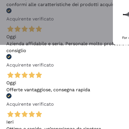
conformi alle caratteristiche dei prodotti acquistati
Acquirente verificato
Oggi
For
Azienda affidabile e seria. Personale molto profession
consiglio
Acquirente verificato
Oggi
Offerte vantaggiose, consegna rapida
Acquirente verificato
Ieri
Ottimo e rapido, un’esperienza da ripetere