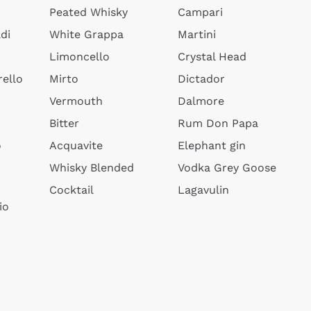
Peated Whisky
Campari
di
White Grappa
Martini
Limoncello
Crystal Head
ello
Mirto
Dictador
Vermouth
Dalmore
Bitter
Rum Don Papa
o
Acquavite
Elephant gin
Whisky Blended
Vodka Grey Goose
Cocktail
Lagavulin
io