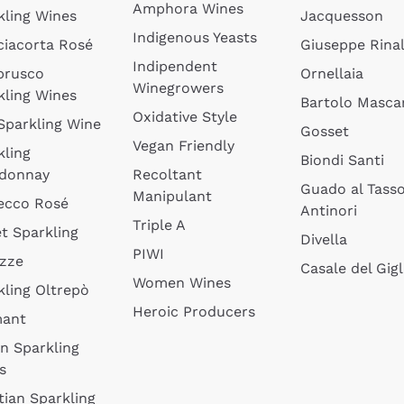
Amphora Wines
kling Wines
Jacquesson
Indigenous Yeasts
ciacorta Rosé
Giuseppe Rinal
Indipendent
brusco
Ornellaia
Winegrowers
kling Wines
Bartolo Mascar
Oxidative Style
 Sparkling Wine
Gosset
Vegan Friendly
kling
Biondi Santi
donnay
Recoltant
Guado al Tass
Manipulant
ecco Rosé
Antinori
Triple A
t Sparkling
Divella
PIWI
izze
Casale del Gigl
Women Wines
kling Oltrepò
Heroic Producers
mant
an Sparkling
s
tian Sparkling