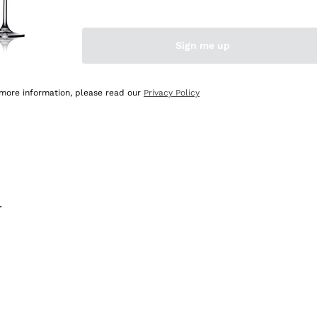
na e lo consiglio! 👍
Sign me up
 more information, please read our
Privacy Policy
.