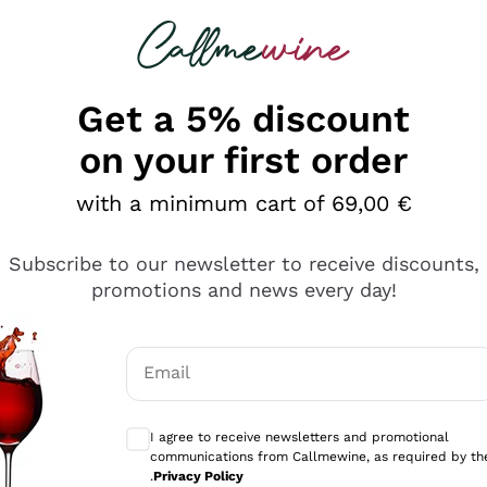
 looking for
Champagne
Sparkling Wines
Al
Get a 5% discount
on your first order
with a minimum cart of 69,00 €
Subscribe to our newsletter to receive discounts,
promotions and news every day!
Email
Optional consents to receive communicati
I agree to receive newsletters and promotional
communications from Callmewine, as required by th
se non è male ma secondo me ci sono alternative che hanno p
.
Privacy Policy