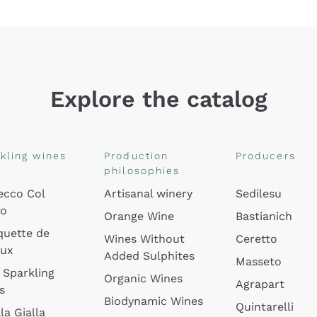
Explore the catalog
kling wines
Production
Producers
philosophies
ecco Col
Artisanal winery
Sedilesu
do
Orange Wine
Bastianich
quette de
Wines Without
Ceretto
oux
Added Sulphites
Masseto
 Sparkling
Organic Wines
Agrapart
s
Biodynamic Wines
Quintarelli
la Gialla