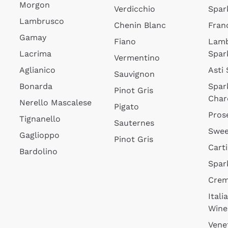
Morgon
Verdicchio
Spar
Lambrusco
Chenin Blanc
Fran
Gamay
Fiano
Lam
Lacrima
Spar
Vermentino
Aglianico
Asti
Sauvignon
Bonarda
Spar
Pinot Gris
Char
Nerello Mascalese
Pigato
Pros
Tignanello
Sauternes
Swee
Gaglioppo
Pinot Gris
Cart
Bardolino
Spar
Cre
Itali
Wine
Vene