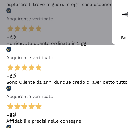
esplorare li trovo migliori. In ogni caso esperienza buo
Acquirente verificato
Oggi
For
Ho ricevuto quanto ordinato in 2 gg
Acquirente verificato
Oggi
Sono Cliente da anni dunque credo di aver detto tutto
Acquirente verificato
Oggi
Affidabili e precisi nelle consegne