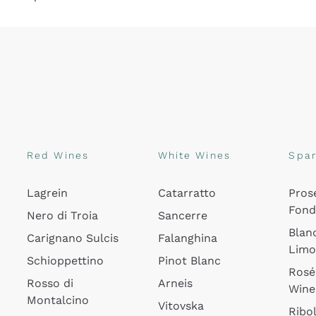
Red Wines
White Wines
Spar
Lagrein
Catarratto
Pros
Fon
Nero di Troia
Sancerre
Blan
Carignano Sulcis
Falanghina
Lim
Schioppettino
Pinot Blanc
Rosé
Rosso di
Arneis
Wine
Montalcino
Vitovska
Ribol