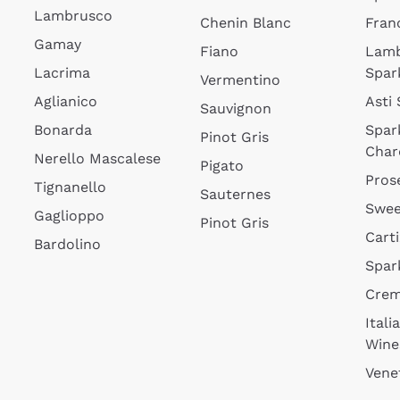
Lambrusco
Chenin Blanc
Fran
Gamay
Fiano
Lam
Lacrima
Spar
Vermentino
Aglianico
Asti
Sauvignon
Bonarda
Spar
Pinot Gris
Char
Nerello Mascalese
Pigato
Pros
Tignanello
Sauternes
Swee
Gaglioppo
Pinot Gris
Cart
Bardolino
Spar
Cre
Itali
Wine
Vene