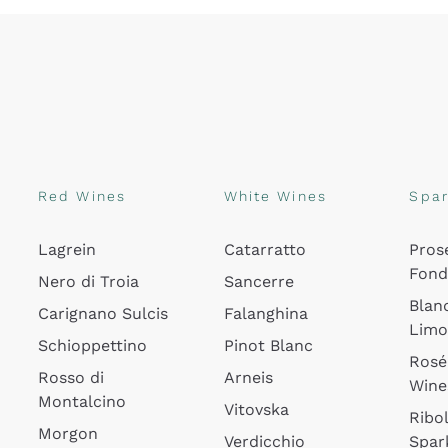
Red Wines
White Wines
Spar
Lagrein
Catarratto
Pros
Fon
Nero di Troia
Sancerre
Blan
Carignano Sulcis
Falanghina
Lim
Schioppettino
Pinot Blanc
Rosé
Rosso di
Arneis
Wine
Montalcino
Vitovska
Ribol
Morgon
Verdicchio
Spar