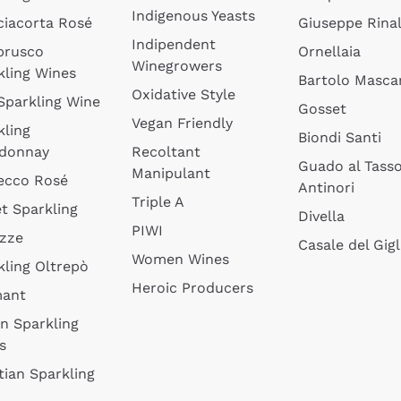
Indigenous Yeasts
ciacorta Rosé
Giuseppe Rinal
Indipendent
brusco
Ornellaia
Winegrowers
kling Wines
Bartolo Mascar
Oxidative Style
 Sparkling Wine
Gosset
Vegan Friendly
kling
Biondi Santi
donnay
Recoltant
Guado al Tass
Manipulant
ecco Rosé
Antinori
Triple A
t Sparkling
Divella
PIWI
izze
Casale del Gigl
Women Wines
kling Oltrepò
Heroic Producers
mant
an Sparkling
s
tian Sparkling