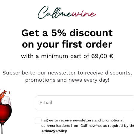
 looking for
Champagne
Sparkling Wines
Al
Get a 5% discount
on your first order
with a minimum cart of 69,00 €
Subscribe to our newsletter to receive discounts,
promotions and news every day!
Email
Optional consents to receive communicati
I agree to receive newsletters and promotional
communications from Callmewine, as required by th
tanti prodotti diversi e con un ampio range di prezzo. Le 
.
Privacy Policy