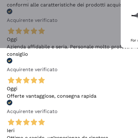
conformi alle caratteristiche dei prodotti acquistati
Acquirente verificato
Oggi
For
Azienda affidabile e seria. Personale molto profession
consiglio
Acquirente verificato
Oggi
Offerte vantaggiose, consegna rapida
Acquirente verificato
Ieri
Ottimo e rapido, un’esperienza da ripetere