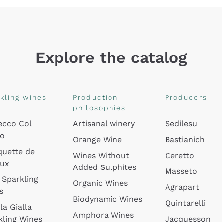
Explore the catalog
kling wines
Production
Producers
philosophies
ecco Col
Artisanal winery
Sedilesu
do
Orange Wine
Bastianich
quette de
Wines Without
Ceretto
oux
Added Sulphites
Masseto
 Sparkling
Organic Wines
Agrapart
s
Biodynamic Wines
Quintarelli
la Gialla
Amphora Wines
kling Wines
Jacquesson