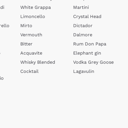
di
White Grappa
Martini
Limoncello
Crystal Head
ello
Mirto
Dictador
Vermouth
Dalmore
Bitter
Rum Don Papa
o
Acquavite
Elephant gin
Whisky Blended
Vodka Grey Goose
Cocktail
Lagavulin
io