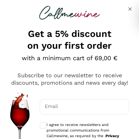
Skip to content
Describe what you are looking for
Get a 5% discount
on your first order
Ottimo
with a minimum cart of 69,00 €
4,5
/5
2.552
Subscribe to our newsletter to receive
recensioni
discounts, promotions and news every day!
Le nostre recensioni a 4 e 5 stelle.
Clicca qui per leggerle tutte >
Email
Precedente
Successivo
Optional consents to receive communicat
I agree to receive newsletters and
Oggi
promotional communications from
Ottima facilità di acquisto sul sito e consegna
Callmewine, as required by the .
Privacy