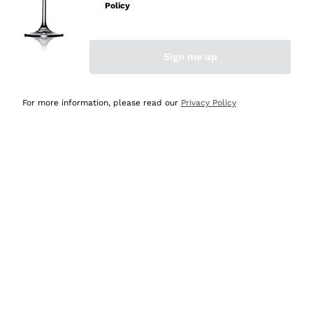
velocissima
Policy
Acquirente verificato
Sign me up
Ieri
Perfetti e attenti al cliente
For more information, please read our
Privacy Policy
Acquirente verificato
Ieri
Semplice nell'uso, puntuali e veloci.
Acquirente verificato
Ieri
Ottima come sempre!