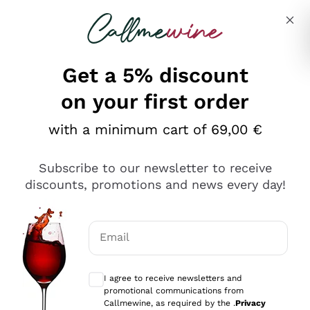
Skip to content
Describe what you are looking for
Get a 5% discount
on your first order
Ottimo
with a minimum cart of 69,00 €
4,5
/5
2.566
Subscribe to our newsletter to receive
recensioni
discounts, promotions and news every day!
Le nostre recensioni a 4 e 5 stelle.
Clicca qui per leggerle tutte >
Email
Precedente
Successivo
Optional consents to receive communicat
I agree to receive newsletters and
Ieri
promotional communications from
Ordine tutto ok, niente da dire a riguardo. Il sito in se
Callmewine, as required by the .
Privacy